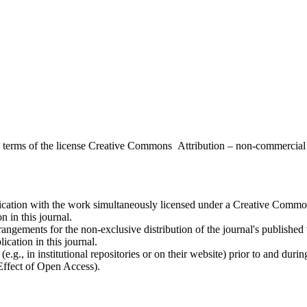
the terms of the license Creative Commons Attribution – non-commerci
ublication with the work simultaneously licensed under a Creative Commo
 in this journal.
rangements for the non-exclusive distribution of the journal's published ve
ication in this journal.
.g., in institutional repositories or on their website) prior to and duri
 Effect of Open Access).