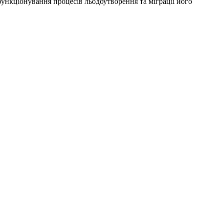
ункціонування процесів льодоутворення та міграції його