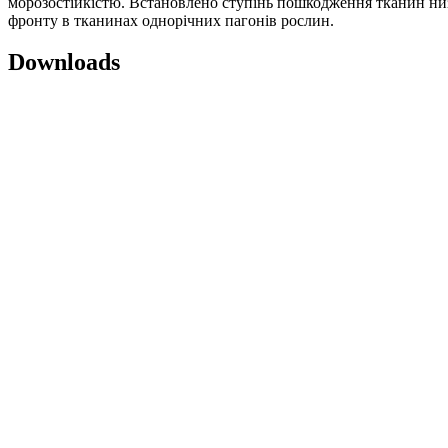
морозостійкістю. Встановлено ступінь пошкодження тканин низ
фронту в тканинах однорічних пагонів рослин.
Downloads