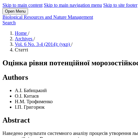
Skip to main content
Skip to main navigation menu
Skip to site footer
Open Menu
Biological Resources and Nature Management
Search
Home
/
Archives
/
Vol. 6 No. 3-4 (2014): (укр)
/
Статті
Оцінка рівня потенційної морозостійкос
Authors
А.І. Бабицький
О.І. Китаєв
Н.М. Трофименко
І.П. Григорюк
Abstract
Наведено результати системного аналізу процесів утворення льо