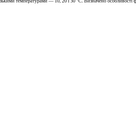
ькими температурами — 10, 20 і 30 °С. Визначено особливості ф