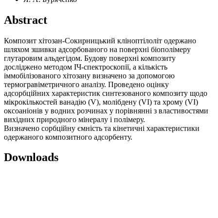
Abstract
Композит хітозан-Сокирницький кліноптілоліт одержано
шляхом зшивки адсорбованого на поверхні біополімеру
глутаровим альдегідом. Будову поверхні композиту
досліджено методом ІЧ-спектроскопії, а кількість
іммобілізованого хітозану визначено за допомогою
термогравіметричного аналізу. Проведено оцінку
адсорбційних характеристик синтезованого композиту щодо
мікрокількостей ванадію (V), молібдену (VI) та хрому (VI)
оксоаніонів у водних розчинах у порівнянні з властивостями
вихідних природного мінералу і полімеру.
Визначено сорбційну ємність та кінетичні характеристики
одержаного композитного адсорбенту.
Downloads