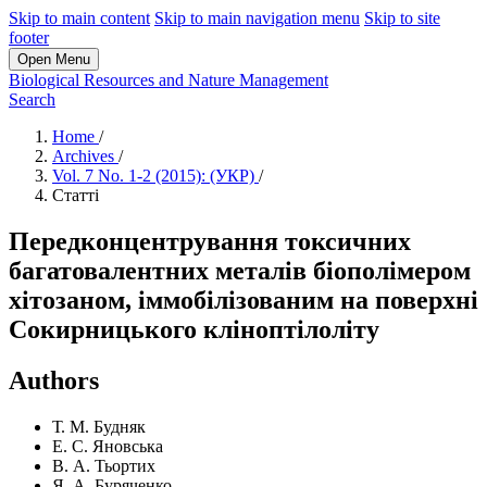
Skip to main content
Skip to main navigation menu
Skip to site
footer
Open Menu
Biological Resources and Nature Management
Search
Home
/
Archives
/
Vol. 7 No. 1-2 (2015): (УКР)
/
Статті
Передконцентрування токсичних
багатовалентних металів біополімером
хітозаном, іммобілізованим на поверхні
Сокирницького кліноптілоліту
Authors
Т. М. Будняк
Е. С. Яновська
В. А. Тьортих
Я. А. Буряченко