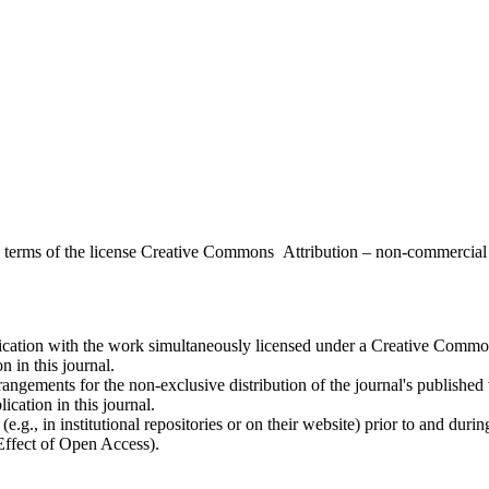
the terms of the license Creative Commons Attribution – non-commerci
ublication with the work simultaneously licensed under a Creative Commo
 in this journal.
rangements for the non-exclusive distribution of the journal's published ve
ication in this journal.
.g., in institutional repositories or on their website) prior to and duri
 Effect of Open Access).