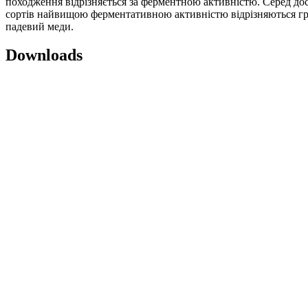
походження відрізняється за ферментною активністю. Серед до
сортів найвищою ферментативною активністю відрізняються гр
падевий меди.
Downloads