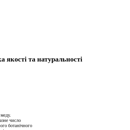
а якості та натуральності
 меду.
азне число
вого ботанічного