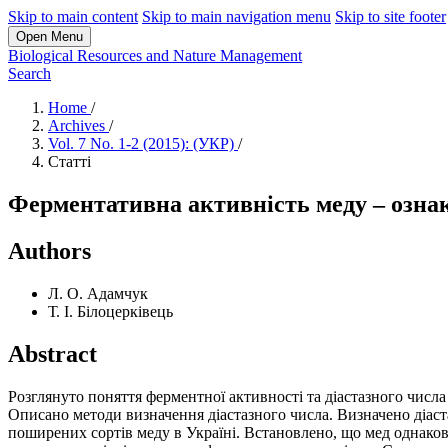
Skip to main content
Skip to main navigation menu
Skip to site footer
Open Menu
Biological Resources and Nature Management
Search
Home
/
Archives
/
Vol. 7 No. 1-2 (2015): (УКР)
/
Статті
Ферментативна активність меду – ознак
Authors
Л. О. Адамчук
Т. І. Білоцерківець
Abstract
Розглянуто поняття ферментної активності та діастазного числа
Описано методи визначення діастазного числа. Визначено діаст
поширених сортів меду в Україні. Встановлено, що мед однако