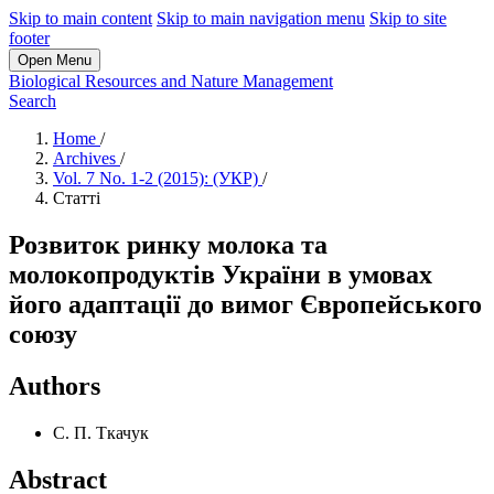
Skip to main content
Skip to main navigation menu
Skip to site
footer
Open Menu
Biological Resources and Nature Management
Search
Home
/
Archives
/
Vol. 7 No. 1-2 (2015): (УКР)
/
Статті
Розвиток ринку молока та
молокопродуктів України в умовах
його адаптації до вимог Європейського
союзу
Authors
С. П. Ткачук
Abstract