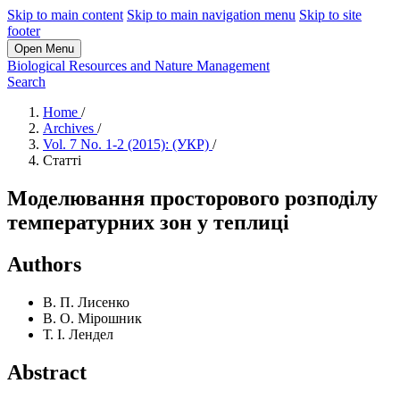
Skip to main content
Skip to main navigation menu
Skip to site
footer
Open Menu
Biological Resources and Nature Management
Search
Home
/
Archives
/
Vol. 7 No. 1-2 (2015): (УКР)
/
Статті
Моделювання просторового розподілу
температурних зон у теплиці
Authors
В. П. Лисенко
В. О. Мірошник
Т. І. Лендел
Abstract