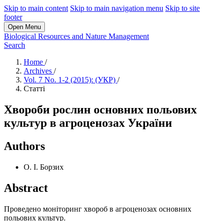
Skip to main content
Skip to main navigation menu
Skip to site
footer
Open Menu
Biological Resources and Nature Management
Search
Home
/
Archives
/
Vol. 7 No. 1-2 (2015): (УКР)
/
Статті
Хвороби рослин основних польових
культур в агроценозах України
Authors
О. І. Борзих
Abstract
Проведено моніторинг хвороб в агроценозах основних
польових культур.