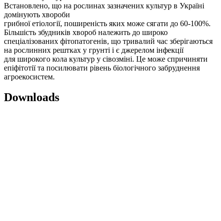
Встановлено, що на рослинах зазначених культур в Україні
домінують хвороби
грибної етіології, поширеність яких може сягати до 60-100%.
Більшість збудників хвороб належить до широко
спеціалізованих фітопатогенів, що тривалий час зберігаються
на рослинних рештках у грунті і є джерелом інфекції
для широкого кола культур у сівозміні. Це може спричиняти
епіфітотії та посилювати рівень біологічного забруднення
агроекосистем.
Downloads