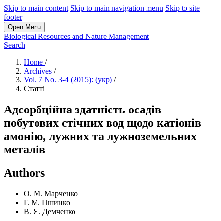
Skip to main content
Skip to main navigation menu
Skip to site
footer
Open Menu
Biological Resources and Nature Management
Search
Home
/
Archives
/
Vol. 7 No. 3-4 (2015): (укр)
/
Статті
Адсорбційна здатність осадів
побутових стічних вод щодо катіонів
амонію, лужних та лужноземельних
металів
Authors
О. М. Марченко
Г. М. Пшинко
В. Я. Демченко