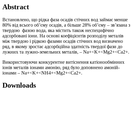
Abstract
Встановлено, що рідка фаза осадів стічних вод займає менше
80% від всього об’єму осадів, а більше 28% об’єму – зв’язана з
твердою фазою вода, яка містить також неспецифічно
адсорбовані іони. На основі коефіцієнтів розподілу металів
між твердою і рідкою фазами осадів стічних вод визначено
ряд, в якому зростає адсорбційна здатність твердої фази до
лужних та лужно-земельних металів, – Na+<K+<Mg2+<Ca2+.
Використовуючи конкурентне витіснення катіонообмінних
іонів металів іонами амонію, ряд було доповнено амоній-
іонами – Na+<K+<ΝΗ4+<Mg2+<Ca2+.
Downloads