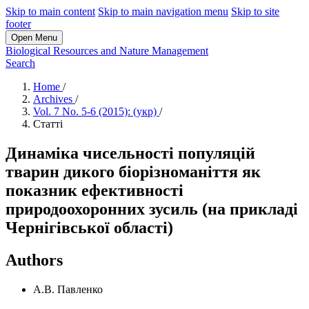
Skip to main content
Skip to main navigation menu
Skip to site
footer
Open Menu
Biological Resources and Nature Management
Search
Home
/
Archives
/
Vol. 7 No. 5-6 (2015): (укр)
/
Статті
Динаміка чисельності популяцій
тварин дикого біорізноманіття як
показник ефективності
природоохоронних зусиль (на прикладі
Чернігівської області)
Authors
А.В. Павленко