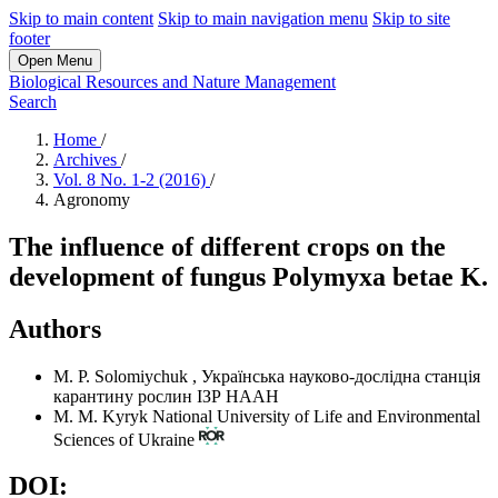
Skip to main content
Skip to main navigation menu
Skip to site
footer
Open Menu
Biological Resources and Nature Management
Search
Home
/
Archives
/
Vol. 8 No. 1-2 (2016)
/
Agronomy
The influence of different crops on the
development of fungus Polymyxa betae K.
Authors
M. P. Solomiychuk
,
Українська науково-дослідна станція
карантину рослин ІЗР НААН
М. М. Kyryk
National University of Life and Environmental
Sciences of Ukraine
DOI: