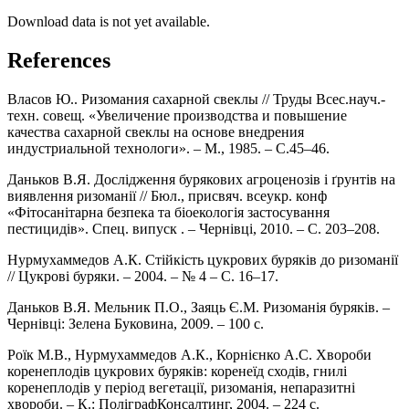
Download data is not yet available.
References
Власов Ю.. Ризомания сахарной свеклы // Труды Всес.науч.-
техн. совещ. «Увеличение производства и повышение
качества сахарной свеклы на основе внедрения
индустриальной технологи». – М., 1985. – С.45–46.
Даньков В.Я. Дослідження бурякових агроценозів і ґрунтів на
виявлення ризоманії // Бюл., присвяч. всеукр. конф
«Фітосанітарна безпека та біоекологія застосування
пестицидів». Спец. випуск . – Чернівці, 2010. – С. 203–208.
Нурмухаммедов А.К. Стійкість цукрових буряків до ризоманії
// Цукрові буряки. – 2004. – № 4 – С. 16–17.
Даньков В.Я. Мельник П.О., Заяць Є.М. Ризоманія буряків. –
Чернівці: Зелена Буковина, 2009. – 100 с.
Роїк М.В., Нурмухаммедов А.К., Корнієнко А.С. Хвороби
коренеплодів цукрових буряків: коренеїд сходів, гнилі
коренеплодів у період вегетації, ризоманія, непаразитні
хвороби. – К.: ПоліграфКонсалтинг, 2004. – 224 с.