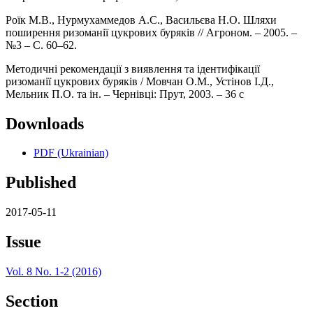
Роїк М.В., Нурмухаммедов А.С., Васильєва Н.О. Шляхи
поширення ризоманії цукрових буряків // Агроном. – 2005. –
№3 – С. 60–62.
Методичні рекомендації з виявлення та ідентифікації
ризоманії цукрових буряків / Мовчан О.М., Устінов І.Д.,
Мельник П.О. та ін. – Чернівці: Прут, 2003. – 36 с
Downloads
PDF (Ukrainian)
Published
2017-05-11
Issue
Vol. 8 No. 1-2 (2016)
Section