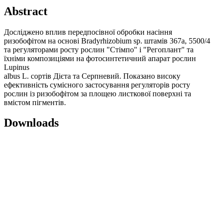
Abstract
Досліджено вплив передпосівної обробки насіння
ризобофітом на основі Bradyrhizobium sp. штамів 367а, 5500/4
та регуляторами росту рослин "Стімпо" і "Регоплант" та
їхніми композиціями на фотосинтетичний апарат рослин
Lupinus
albus L. сортів Дієта та Серпневий. Показано високу
ефективність сумісного застосування регуляторів росту
рослин із ризобофітом за площею листкової поверхні та
вмістом пігментів.
Downloads