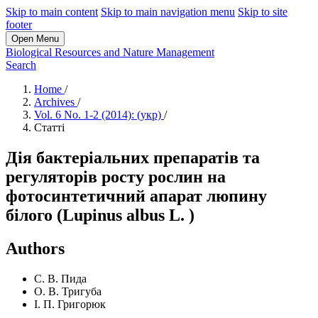
Skip to main content
Skip to main navigation menu
Skip to site
footer
Open Menu
Biological Resources and Nature Management
Search
Home
/
Archives
/
Vol. 6 No. 1-2 (2014): (укр)
/
Статті
Дія бактеріальних препаратів та
регуляторів росту рослин на
фотосинтетичний апарат люпину
білого (Lupinus albus L. )
Authors
С. В. Пида
О. В. Тригуба
І. П. Григорюк