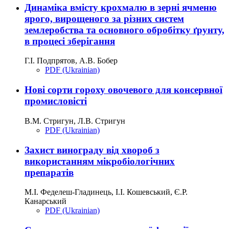
Динаміка вмісту крохмалю в зерні ячменю
ярого, вирощеного за різних систем
землеробства та основного обробітку ґрунту,
в процесі зберігання
Г.І. Подпрятов, А.В. Бобер
PDF (Ukrainian)
Нові сорти гороху овочевого для консервної
промисловісті
В.М. Стригун, Л.В. Стригун
PDF (Ukrainian)
Захист винограду від хвороб з
використанням мікробіологічних
препаратів
М.І. Феделеш-Гладинець, І.І. Кошевський, Є.Р.
Канарський
PDF (Ukrainian)