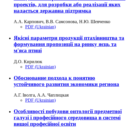
проектів, для розробки або реалізації яких
надається державна підтримка
А.А. Карпович, В.В. Самсонова, Н.Ю. Шевченко
PDF (Ukrainian)
Якісні параметри продукції птахівництва та
формування пропозиції на ринку яєць та
м'яса птиці
Д.О. Кирилюк
PDF (Ukrainian)
Обоснование подхода к понятию
устойчивого развития экономики региона
А.Г. Іволга, А.А. Чаплицкая
PDF (Ukrainian)
Особливості побудови онтології предметної
галузі і професійного середовища в системі
вищої професійної освіти