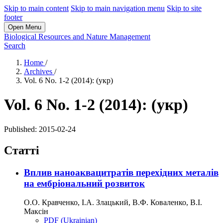
Skip to main content
Skip to main navigation menu
Skip to site
footer
Open Menu
Biological Resources and Nature Management
Search
Home
/
Archives
/
Vol. 6 No. 1-2 (2014): (укр)
Vol. 6 No. 1-2 (2014): (укр)
Published:
2015-02-24
Статті
Вплив наноаквацитратів перехідних металів
на ембріональний розвиток
О.О. Кравченко, І.А. Злацький, В.Ф. Коваленко, В.І.
Максін
PDF (Ukrainian)