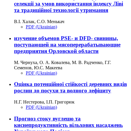
селекції за умов використання індексу Ліві
та традиційної технології утримання
В.І. Халак, С.О. Менькач
PDF (Ukrainian)
изучение объемов PSE- и DFD- свинины,
поступающей на мясоперерабатывающие
предприятия Орловской области
М. Чернуха, О. А. Ковалева, М. В. Радченко, Г.Г.
Семенов, Ю.С. Макеева
PDF (Ukrainian)
Оцінка потенційної стійкості деревних видів
рослин до посухи та водного дефіциту
Н.Г. Нестерова, І.П. Григорюк
PDF (Ukrainian)
Прогноз стоку вуглецю та
киснепродуктивність вільхових насаджень