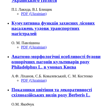
Українського Полісся
П.І. Лакида, В.І. Блищик
PDF (Ukrainian)
Кумулятивна функція захисних лісових
насаджень уздовж транспортних
магістралей
О. М. Павлішина
PDF (Ukrainian)
Анатомо-морфологічні особливості будови
однорічних пагонів культиварів роду
Philadelphus L. в умовах Києва
А.Ф. Ліханов, С.Б. Ковалевський, С. М. Костенко
PDF (Ukrainian)
Показники цвітіння та декоративності
східноазійських видів роду Berberis L.
О.М. Якобчук