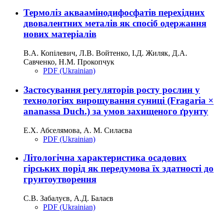
Термоліз акваамінодифосфатів перехідних
двовалентних металів як спосіб одержання
нових матеріалів
В.А. Копілевич, Л.В. Войтенко, І.Д. Жиляк, Д.А.
Савченко, Н.М. Прокопчук
PDF (Ukrainian)
Застосування регуляторів росту рослин у
технологіях вирощування суниці (Fragaria ×
ananassa Duch.) за умов захищеного ґрунту
Е.Х. Абселямова, А. М. Силаєва
PDF (Ukrainian)
Літологічна характеристика осадових
гірських порід як передумова їх здатності до
грунтоутворення
С.В. Забалуєв, А.Д. Балаєв
PDF (Ukrainian)