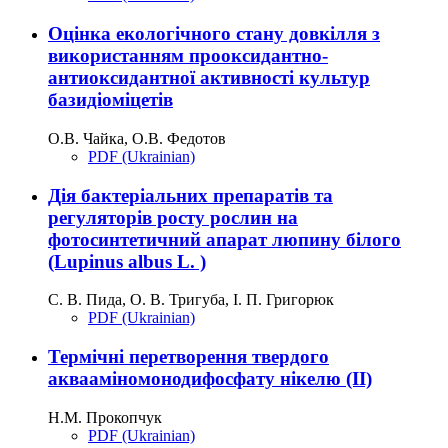
Оцінка екологічного стану довкілля з
використанням прооксидантно-
антиоксидантної активності культур
базидіоміцетів
О.В. Чайка, О.В. Федотов
PDF (Ukrainian)
Дія бактеріальних препаратів та
регуляторів росту рослин на
фотосинтетичний апарат люпину білого
(Lupinus albus L. )
С. В. Пида, О. В. Тригуба, І. П. Григорюк
PDF (Ukrainian)
Термічні перетворення твердого
аквааміномонодифосфату нікелю (ІІ)
Н.М. Прокопчук
PDF (Ukrainian)