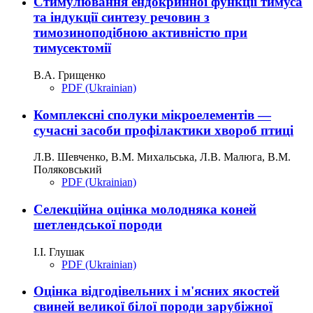
Стимулювання ендокринної функції тимуса
та індукції синтезу речовин з
тимозиноподібною активністю при
тимусектомії
В.А. Грищенко
PDF (Ukrainian)
Комплексні сполуки мікроелементів —
сучасні засоби профілактики хвороб птиці
Л.В. Шевченко, В.М. Михальська, Л.В. Малюга, В.М.
Поляковський
PDF (Ukrainian)
Селекційна оцінка молодняка коней
шетлендської породи
І.І. Глушак
PDF (Ukrainian)
Оцінка відгодівельних і м'ясних якостей
свиней великої білої породи зарубіжної