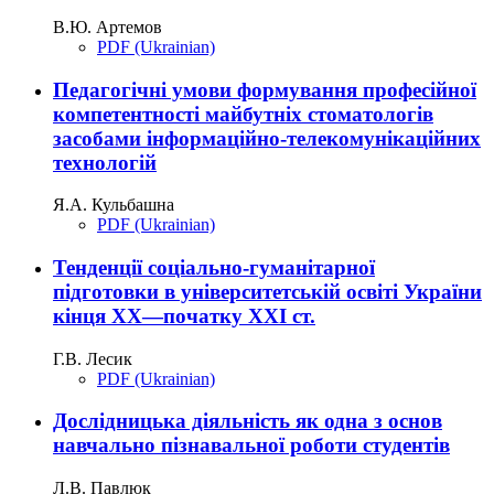
В.Ю. Артемов
PDF (Ukrainian)
Педагогічні умови формування професійної
компетентності майбутніх стоматологів
засобами інформаційно-телекомунікаційних
технологій
Я.А. Кульбашна
PDF (Ukrainian)
Тенденції соціально-гуманітарної
підготовки в університетській освіті України
кінця ХХ—початку ХХІ ст.
Г.В. Лесик
PDF (Ukrainian)
Дослідницька діяльність як одна з основ
навчально пізнавальної роботи студентів
Л.В. Павлюк