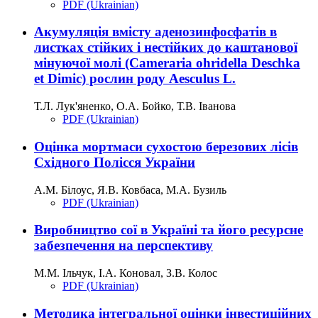
PDF (Ukrainian)
Акумуляція вмісту аденозинфосфатів в
листках стійких і нестійких до каштанової
мінуючої молі (Cameraria ohridella Deschka
et Dimic) рослин роду Aesculus L.
Т.Л. Лук'яненко, О.А. Бойко, Т.В. Іванова
PDF (Ukrainian)
Оцінка мортмаси сухостою березових лісів
Східного Полісся України
А.М. Білоус, Я.В. Ковбаса, М.А. Бузиль
PDF (Ukrainian)
Виробництво сої в Україні та його ресурсне
забезпечення на перспективу
М.М. Ільчук, І.А. Коновал, З.В. Колос
PDF (Ukrainian)
Методика інтегральної оцінки інвестиційних