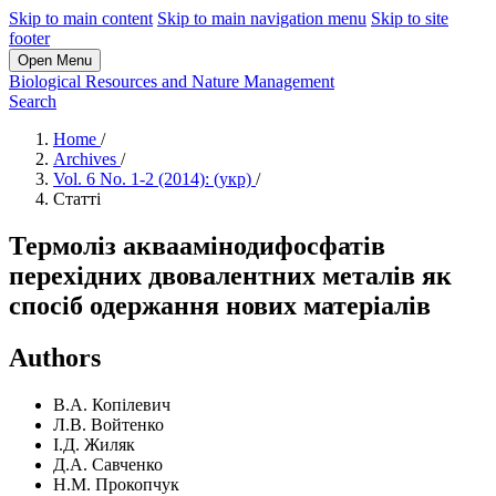
Skip to main content
Skip to main navigation menu
Skip to site
footer
Open Menu
Biological Resources and Nature Management
Search
Home
/
Archives
/
Vol. 6 No. 1-2 (2014): (укр)
/
Статті
Термоліз акваамінодифосфатів
перехідних двовалентних металів як
спосіб одержання нових матеріалів
Authors
В.А. Копілевич
Л.В. Войтенко
І.Д. Жиляк
Д.А. Савченко
Н.М. Прокопчук