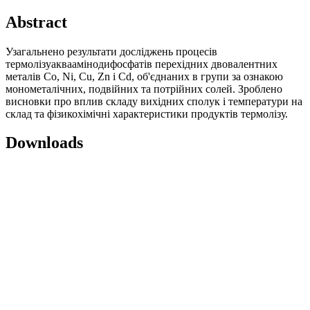
Abstract
Узагальнено результати досліджень процесів
термолізуакваамінодифосфатів перехідних двовалентних
металів Co, Ni, Cu, Zn і Cd, об'єднаних в групи за ознакою
монометалічних, подвійних та потрійних солей. Зроблено
висновки про вплив складу вихідних сполук і температури на
склад та фізикохімічні характеристики продуктів термолізу.
Downloads