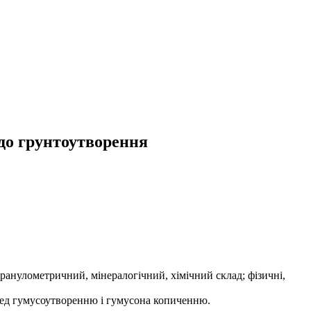
 до грунтоутворення
ранулометричний, мінералогічний, хімічний склад; фізичні,
ред гумусоутворенню і гумусона копиченню.