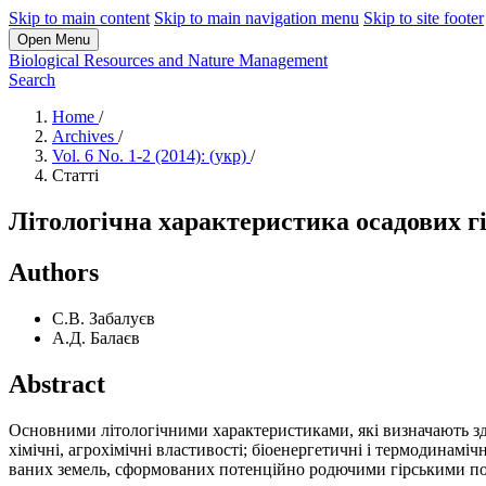
Skip to main content
Skip to main navigation menu
Skip to site footer
Open Menu
Biological Resources and Nature Management
Search
Home
/
Archives
/
Vol. 6 No. 1-2 (2014): (укр)
/
Статті
Літологічна характеристика осадових гі
Authors
С.В. Забалуєв
А.Д. Балаєв
Abstract
Основними літологічними характеристиками, які визначають зда
хімічні, агрохімічні властивості; біоенергетичні і термодинамі
ваних земель, сформованих потенційно родючими гірськими пор