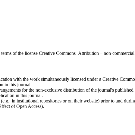
the terms of the license Creative Commons Attribution – non-commerci
ublication with the work simultaneously licensed under a Creative Commo
 in this journal.
rangements for the non-exclusive distribution of the journal's published ve
ication in this journal.
.g., in institutional repositories or on their website) prior to and duri
 Effect of Open Access).