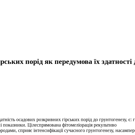
рських порід як передумова їх здатності
тність осадових розкривних гірських порід до грунтогенезу, є: г
чні показники. Цілеспрямована фітомеліорація рекультиво
одами, сприяє інтенсифікації сучасного грунтогенезу, насампе