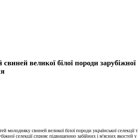
й свиней великої білої породи зарубіжної
ня
тей молодняку свиней великої білої породи української селекції 
біжної селекції сприяє підвищенню забійних і м'ясних якостей у