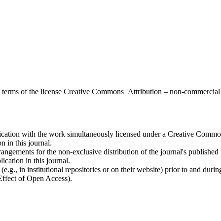
the terms of the license Creative Commons Attribution – non-commerci
ublication with the work simultaneously licensed under a Creative Commo
 in this journal.
rangements for the non-exclusive distribution of the journal's published ve
ication in this journal.
.g., in institutional repositories or on their website) prior to and duri
 Effect of Open Access).