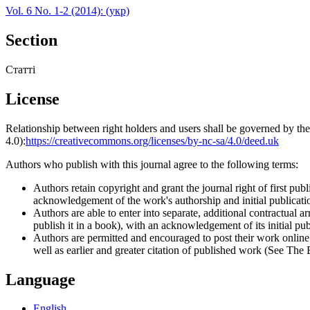
Vol. 6 No. 1-2 (2014): (укр)
Section
Статті
License
Relationship between right holders and users shall be governed by 
4.0):
https://creativecommons.org/licenses/by-nc-sa/4.0/deed.uk
Authors who publish with this journal agree to the following terms:
Authors retain copyright and grant the journal right of first p
acknowledgement of the work's authorship and initial publication
Authors are able to enter into separate, additional contractual ar
publish it in a book), with an acknowledgement of its initial publ
Authors are permitted and encouraged to post their work online (e
well as earlier and greater citation of published work (See The
Language
English