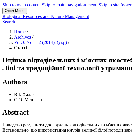
Skip to main content
Skip to main navigation menu
Skip to site footer
Open Menu
Biological Resources and Nature Management
Search
Home
/
Archives
/
Vol. 6 No. 1-2 (2014): (укр)
/
Статті
Оцінка відгодівельних і м'ясних якосте
Ліві та традиційної технології утриман
Authors
В.І. Халак
С.О. Менькач
Abstract
Наведено результати досліджень відгодівельних та м'ясних якос
Встановлено, що використання кнурів великої білої породи зару