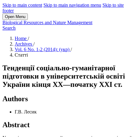
Skip to main content
Skip to main navigation menu
Skip to site
footer
Open Menu
Biological Resources and Nature Management
Search
Home
/
Archives
/
Vol. 6 No. 1-2 (2014): (укр)
/
Статті
Тенденції соціально-гуманітарної
підготовки в університетській освіті
України кінця ХХ—початку ХХІ ст.
Authors
Г.В. Лесик
Abstract