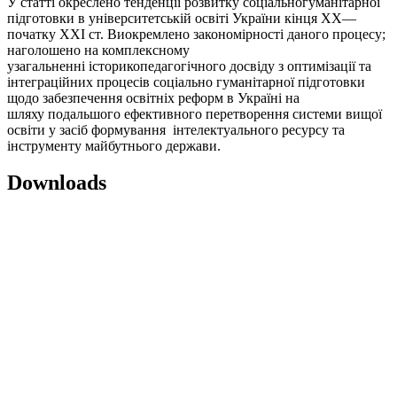
У статті окреслено тенденції розвитку соціальногуманітарної
підготовки в університетській освіті України кінця ХХ—
початку ХХІ ст. Виокремлено закономірності даного процесу;
наголошено на комплексному
узагальненні історикопедагогічного досвіду з оптимізації та
інтеграційних процесів соціально гуманітарної підготовки
щодо забезпечення освітніх реформ в Україні на
шляху подальшого ефективного перетворення системи вищої
освіти у засіб формування інтелектуального ресурсу та
інструменту майбутнього держави.
Downloads