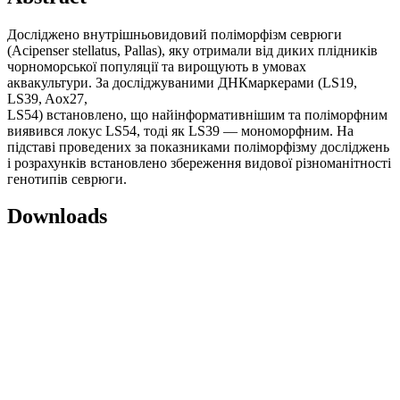
Досліджено внутрішньовидовий поліморфізм севрюги
(Acipenser stellatus, Pallas), яку отримали від диких плідників
чорноморської популяції та вирощують в умовах
аквакультури. За досліджуваними ДНКмаркерами (LS19,
LS39, Aox27,
LS54) встановлено, що найінформативнішим та поліморфним
виявився локус LS54, тоді як LS39 — мономорфним. На
підставі проведених за показниками поліморфізму досліджень
і розрахунків встановлено збереження видової різноманітності
генотипів севрюги.
Downloads