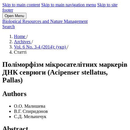
Skip to main content
Skip to main navigation menu
Skip to site
footer
Open Menu
Biological Resources and Nature Management
Search
Home
/
Archives
/
Vol. 6 No. 3-4 (2014): (укр)
/
Статті
Поліморфізм мікросателітних маркерів
ДНК севрюги (Acipenser stellatus,
Pallas)
Authors
О.О. Малишева
В.Г. Спиридонов
С.Д. Мельничук
Abstract