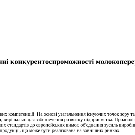
нні конкурентоспроможності молокопере
их компетенцій. На основі узагальнення існуючих точок зору та 
и, вирішальні для забезпечення розвитку підприємства. Проаналіз
них стандартів до європейських вимог, об'єднання зусиль вироб
родукції, що може бути реалізована на зовнішніх ринках.