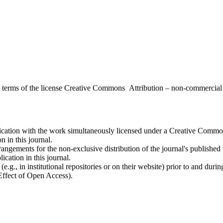
the terms of the license Creative Commons Attribution – non-commerci
ublication with the work simultaneously licensed under a Creative Commo
 in this journal.
rangements for the non-exclusive distribution of the journal's published ve
ication in this journal.
.g., in institutional repositories or on their website) prior to and duri
 Effect of Open Access).