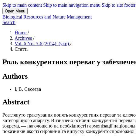
Skip to main content
Skip to main navigation menu
Skip to site footer
Open Menu
Biological Resources and Nature Management
Search
Home
/
Archives
/
Vol. 6 No. 5-6 (2014): (укр)
/
Статті
Роль конкурентних переваг у забезпече
Authors
І. В. Євсєєва
Abstract
Розглянуто трактування понять конкурентних переваг та ключов
категорійного апарату. Визначено основні конкурентні переваг
зокрема, — наголошено на необхідності гармонізації національ
показників якості сировини та випуску конкурентоспроможної п