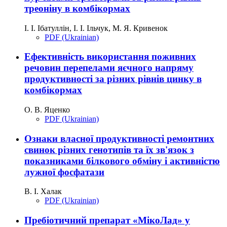
треоніну в комбікормах
І. І. Ібатуллін, І. І. Ільчук, М. Я. Кривенок
PDF (Ukrainian)
Ефективність використання поживних
речовин перепелами яєчного напряму
продуктивності за різних рівнів цинку в
комбікормах
О. В. Яценко
PDF (Ukrainian)
Ознаки власної продуктивності ремонтних
свинок різних генотипів та їх зв'язок з
показниками білкового обміну і активністю
лужної фосфатази
В. І. Халак
PDF (Ukrainian)
Пребіотичний препарат «МікоЛад» у