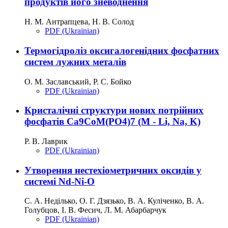
продуктів його зневоднення
Н. М. Антрапцева, Н. В. Солод
PDF (Ukrainian)
Термогідроліз оксигалогенідних фосфатних
систем лужних металів
О. М. Заславський, Р. С. Бойко
PDF (Ukrainian)
Кристалічні структури нових потрійних
фосфатів Ca9CoМ(PO4)7 (M - Li, Na, K)
Р. В. Лаврик
PDF (Ukrainian)
Утворення нестехіометричних оксидів у
системі Nd-Ni-O
С. А. Неділько, О. Г. Дзязько, В. А. Куліченко, В. А.
Голубцов, І. В. Фесич, Л. М. Абарбарчук
PDF (Ukrainian)