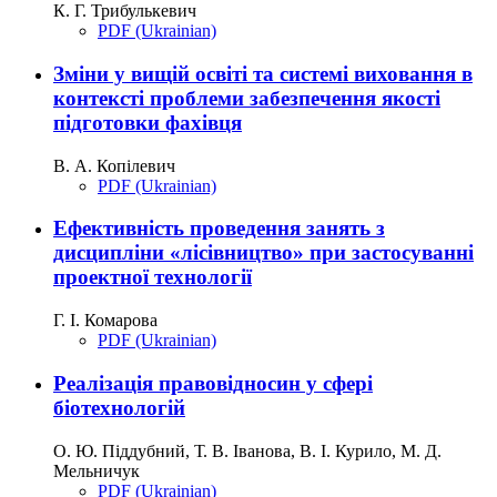
К. Г. Трибулькевич
PDF (Ukrainian)
Зміни у вищій освіті та системі виховання в
контексті проблеми забезпечення якості
підготовки фахівця
В. А. Копілевич
PDF (Ukrainian)
Ефективність проведення занять з
дисципліни «лісівництво» при застосуванні
проектної технології
Г. І. Комарова
PDF (Ukrainian)
Реалізація правовідносин у сфері
біотехнологій
О. Ю. Піддубний, Т. В. Іванова, В. І. Курило, М. Д.
Мельничук
PDF (Ukrainian)