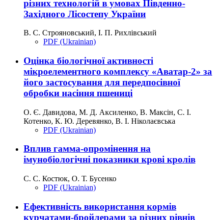
різних технологій в умовах Південно-
Західного Лісостепу України
В. С. Строяновський, І. П. Рихлівський
PDF (Ukrainian)
Оцінка біологічної активності
мікроелементного комплексу «Аватар-2» за
його застосування для передпосівної
обробки насіння пшениці
О. Є. Давидова, М. Д. Аксиленко, В. Максін, С. І.
Котенко, К. Ю. Деревянко, В. І. Ніколаєвська
PDF (Ukrainian)
Вплив гамма-опромінення на
імунобіологічні показники крові кролів
С. С. Костюк, О. Т. Бусенко
PDF (Ukrainian)
Ефективність використання кормів
курчатами-бройлерами за різних рівнів