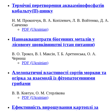
Термічні перетворення акваамінофосфатів
кобальту(II)-цинку
Н. М. Прокопчук, В. А. Копілевич, Л. В. Войтенко, Д. А.
Савченко
PDF (Ukrainian)
Наноаквацитрати біогенних металів у
лісовому шовківництві (стан питання)
В. О. Трокоз, В. І. Максін, Т. Б. Аретинська, О. А.
Черниш
PDF (Ukrainian)
Алелопатичні властивості сортів моркви та
огірка за взаємодії із фітопатогенними
грибами
В. В. Ковтун, О. М. Стерлікова
PDF (Ukrainian)
Ефективність вирощування картоплі за