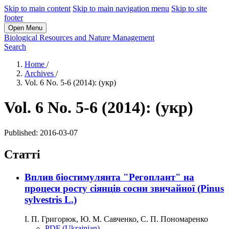
Skip to main content
Skip to main navigation menu
Skip to site
footer
Open Menu
Biological Resources and Nature Management
Search
Home
/
Archives
/
Vol. 6 No. 5-6 (2014): (укр)
Vol. 6 No. 5-6 (2014): (укр)
Published:
2016-03-07
Статті
Вплив біостимулянта "Регоплант" на
процеси росту сіянців сосни звичайної (Pinus
sylvestris L.)
І. П. Григорюк, Ю. М. Савченко, С. П. Пономаренко
PDF (Ukrainian)