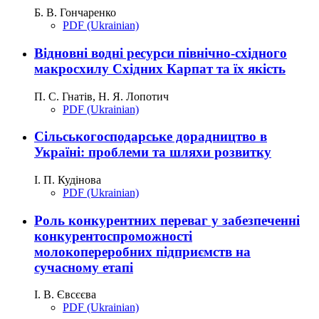
Б. В. Гончаренко
PDF (Ukrainian)
Відновні водні ресурси північно-східного
макросхилу Східних Карпат та їх якість
П. С. Гнатів, Н. Я. Лопотич
PDF (Ukrainian)
Сільськогосподарське дорадництво в
Україні: проблеми та шляхи розвитку
І. П. Кудінова
PDF (Ukrainian)
Роль конкурентних переваг у забезпеченні
конкурентоспроможності
молокопереробних підприємств на
сучасному етапі
І. В. Євсєєва
PDF (Ukrainian)