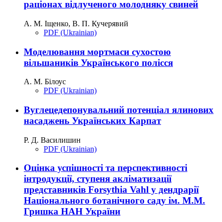
раціонах відлученого молодняку свиней
А. М. Іщенко, В. П. Кучерявий
PDF (Ukrainian)
Моделювання мортмаси сухостою
вільшаників Українського полісся
А. М. Білоус
PDF (Ukrainian)
Вуглецедепонувальний потенціал ялинових
насаджень Українських Карпат
Р. Д. Василишин
PDF (Ukrainian)
Оцінка успішності та перспективності
інтродукції, ступеня акліматизації
представників Forsythia Vahl у дендрарії
Національного ботанічного саду ім. М.М.
Гришка НАН України