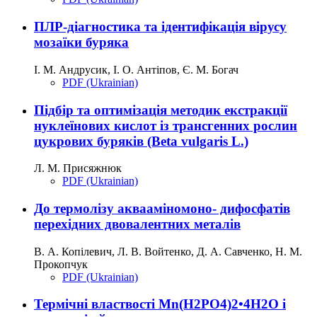
ПЛР-діагностика та ідентифікація вірусу
мозаїки буряка
І. М. Андрусик, І. О. Антіпов, Є. М. Богач
PDF (Ukrainian)
Підбір та оптимізація методик екстракції
нуклеїнових кислот із трансгенних рослин
цукрових буряків (Beta vulgaris L.)
Л. М. Присяжнюк
PDF (Ukrainian)
До термолізу аквааміномоно- дифосфатів
перехідних двовалентних металів
В. А. Копілевич, Л. В. Войтенко, Д. А. Савченко, Н. М.
Прокопчук
PDF (Ukrainian)
Термічні властвості Mn(H2PO4)2•4H2O і