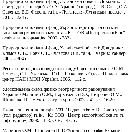
Природно-заповідний фонд Луганської області: Довідник. - 3-
е вид., доп. і перероб. / О.А. Арапов (заг. ред.), Т.B. Сова, О.А.
Cавенко, В.Б. Фєрєнц та ін. - Луганськ: «Луганська правда»,
2013. - 224 с.
Природно-заповідний фонд України: території та об'єкти
загальнодержавного значення. - К.: ТОВ «Центр екологічної
освіти та інформації», 2009. - 332 с.
Природно-заповідний фонд Харківської області: Довідник /
Клімов О.В., Вовк О.Г., Філатова О.В. та ін. - Харків: Райдер,
2005. - 304 с.
Реєстр природно-заповідного фонду Одеської області / О.М.
Попова, С.П. Ужевська, Ю.Ю. Юрченко. - Одеса: Півден. наук.
центр НАН і МОН України, 2006. - 112 с.
Удосконалена схема фізико-географічного районування
України / Маринич О.М., Пархоменко Г.О., Петренко О.М.,
Шищенко П.Г. // Укр. геогр. журн. - 2003. - 41. - С.16-20.
Екологічна енциклопедія: УЗТ / Редколегія: А.В. Толстоухов
(гол. редактор) та ін. - К.: ТОВ «Центр екологічної освіти та
інформації», 2008. - Т. 3: О-Я. - 472 с.
Маринич О.М., Шищенко П. Г. Фізична географія України: