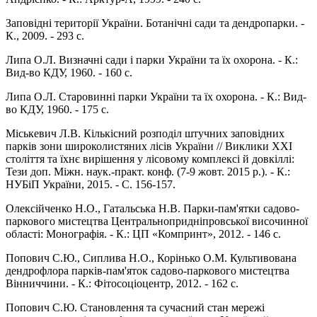
Заповідні території України. Ботанічні сади та дендропарки. -
К., 2009. - 293 с.
Липа О.Л. Визначні сади і парки України та їх охорона. - К.:
Вид-во КДУ, 1960. - 160 с.
Липа О.Л. Старовинні парки України та їх охорона. - К.: Вид-
во КДУ, 1960. - 175 с.
Міськевич Л.В. Кількісний розподіл штучних заповідних
парків зони широколистяних лісів України // Виклики XXI
століття та їхнє вирішення у лісовому комплексі й довкіллі:
Тези доп. Міжн. наук.-практ. конф. (7-9 жовт. 2015 р.). - К.:
НУБіП України, 2015. - С. 156-157.
Олексійченко Н.О., Гатальська Н.В. Парки-пам'ятки садово-
паркового мистецтва Центральнопридніпровської височинної
області: Монографія. - К.: ЦП «Компринт», 2012. - 146 с.
Попович С.Ю., Сиплива Н.О., Корінько О.М. Культивована
дендрофлора парків-пам'яток садово-паркового мистецтва
Вінниччини. - К.: Фітосоціоцентр, 2012. - 162 с.
Попович С.Ю. Становлення та сучасний стан мережі