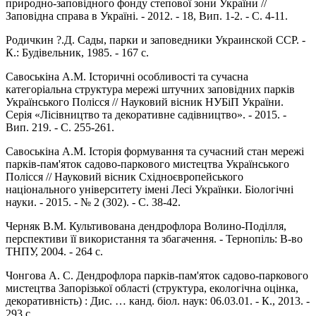
природно-заповідного фонду степової зони України //
Заповідна справа в Україні. - 2012. - 18, Вип. 1-2. - С. 4-11.
Родичкин ?.Д. Сады, парки и заповедники Украинской ССР. -
К.: Будівельник, 1985. - 167 с.
Савоськіна А.М. Історичні особливості та сучасна
категоріальна структура мережі штучних заповідних парків
Українського Полісся // Науковий вісник НУБіП України.
Серія «Лісівництво та декоративне садівництво». - 2015. -
Вип. 219. - С. 255-261.
Савоськіна А.М. Історія формування та сучасний стан мережі
парків-пам'яток садово-паркового мистецтва Українського
Полісся // Науковий вісник Східноєвропейського
національного університету імені Лесі Українки. Біологічні
науки. - 2015. - № 2 (302). - С. 38-42.
Черняк В.М. Культивована дендрофлора Волино-Поділля,
перспективи її використання та збагачення. - Тернопіль: В-во
ТНПУ, 2004. - 264 с.
Чонгова А. С. Дендрофлора парків-пам'яток садово-паркового
мистецтва Запорізької області (структура, екологічна оцінка,
декоративність) : Дис. … канд. біол. наук: 06.03.01. - К., 2013. -
293 с.