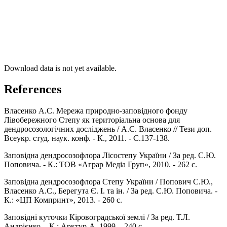
Download data is not yet available.
References
Власенко А.С. Мережа природно-заповідного фонду
Лівобережного Степу як територіальна основа для
дендросозологічних досліджень / А.С. Власенко // Тези доп.
Всеукр. студ. наук. конф. - К., 2011. - С.137-138.
Заповідна дендросозофлора Лісостепу України / За ред. С.Ю.
Поповича. - К.: ТОВ «Аграр Медіа Груп», 2010. - 262 с.
Заповідна дендросозофлора Степу України / Попович С.Ю.,
Власенко А.С., Берегута Є. І. та ін. / За ред. С.Ю. Поповича. -
К.: «ЦП Компринт», 2013. - 260 с.
Заповідні куточки Кіровоградської землі / За ред. Т.Л.
Андрієнко. - К.: Арктур-А, 1999. - 240 с.