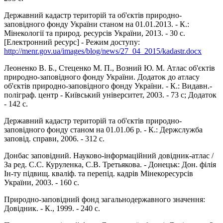
Державний кадастр територій та об'єктів природно-
заповідного фонду України станом на 01.01.2013. - К.:
Мінекології та природ. ресурсів України, 2013. - 30 с.
[Електронний ресурс] - Режим доступу:
http://menr.gov.ua/images/blog/news/27_04_2015/kadastr.docx
Леоненко В. Б., Стеценко М. П., Возний Ю. М. Атлас об'єктів
природно-заповідного фонду України. Додаток до атласу
об'єктів природно-заповідного фонду України. - К.: Видавн.-
поліграф. центр - Київський університет, 2003. - 73 с; Додаток
- 142 с.
Державний кадастр територій та об'єктів природно-
заповідного фонду станом на 01.01.06 р. - К.: Держслужба
заповід. справи, 2006. - 312 с.
Донбас заповідний. Науково-інформаційний довідник-атлас /
За ред. С.С. Куруленка, С.В. Третьякова. - Донецьк: Дон. філія
Ін-ту підвищ. кваліф. та перепід. кадрів Мінекоресурсів
України, 2003. - 160 с.
Природно-заповідний фонд загальнодержавного значення:
Довідник. - К., 1999. - 240 с.