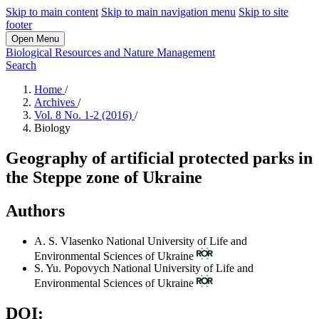
Skip to main content
Skip to main navigation menu
Skip to site
footer
Open Menu
Biological Resources and Nature Management
Search
Home
/
Archives
/
Vol. 8 No. 1-2 (2016)
/
Biology
Geography of artificial protected parks in
the Steppe zone of Ukraine
Authors
А. S. Vlasenko
National University of Life and
Environmental Sciences of Ukraine
S. Yu. Popovych
National University of Life and
Environmental Sciences of Ukraine
DOI: