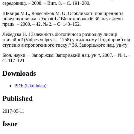
середовищі. – 2008. – Вип. 8. – С. 191–200.
Шквиря М.Г., Колесніков М. О. Особливості поширення та
поведінки вовка в Україні // Вісник зоології: Зб. наук.-техн.
праць. – 2008. – 42, № 2. – С. 143–152.
Лебедєва Н. І Залежність біотопічного розподілу лисиці
звичайної (Vulpes vulpes L., 1758) у нижньому Подніпров’ї від
ступеню антропогенного тиску // Зб. Запорізького нац. ун-ту:
Біол. науки. – Запоріжжя: Запорізький нац. ун-т, 2007. – № 1. –
С. 117–121.
Downloads
PDF (Ukrainian)
Published
2017-05-11
Issue