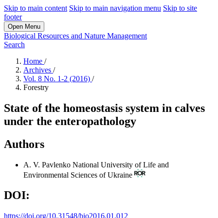
Skip to main content
Skip to main navigation menu
Skip to site
footer
Open Menu
Biological Resources and Nature Management
Search
Home
/
Archives
/
Vol. 8 No. 1-2 (2016)
/
Forestry
State of the homeostasis system in calves
under the enteropathology
Authors
А. V. Pavlenko
National University of Life and
Environmental Sciences of Ukraine
DOI:
https://doi.org/10.31548/bio2016.01.012