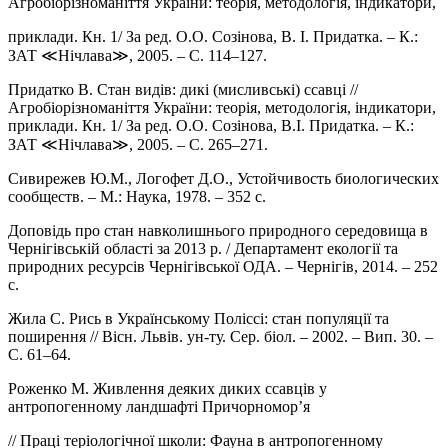
Агробіорізноманіття України: теорія, методологія, індикатори,
приклади. Кн. 1/ За ред. О.О. Созінова, В. І. Придатка. – К.:
ЗАТ ≪Нічлава≫, 2005. – С. 114–127.
Придатко В. Стан видів: дикі (мисливські) ссавці //
Агробіорізноманіття України: теорія, методологія, індикатори,
приклади. Кн. 1/ За ред. О.О. Созінова, В.І. Придатка. – К.:
ЗАТ ≪Нічлава≫, 2005. – С. 265–271.
Сивирежев Ю.М., Логофет Д.О., Устойчивость биологических
сообществ. – М.: Наука, 1978. – 352 с.
Доповідь про стан навколишнього природного середовища в
Чернігівській області за 2013 р. / Департамент екології та
природних ресурсів Чернігівської ОДА. – Чернігів, 2014. – 252
с.
Жила С. Рись в Українському Поліссі: стан популяції та
поширення // Вісн. Львів. ун-ту. Сер. біол. – 2002. – Вип. 30. –
С. 61–64.
Роженко М. Живлення деяких диких ссавців у
антропогенному ландшафті Причорномор’я
// Праці теріологічної школи: Фауна в антропогенному