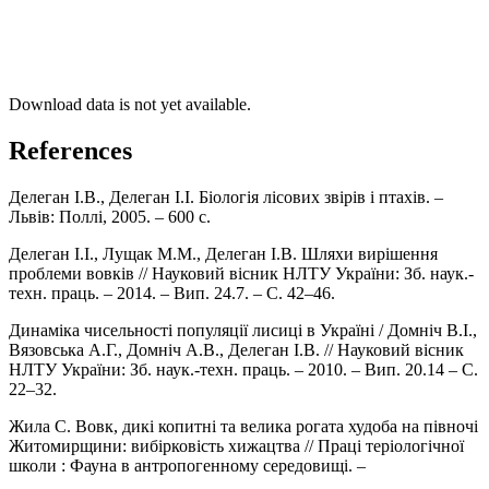
Download data is not yet available.
References
Делеган І.В., Делеган І.І. Біологія лісових звірів і птахів. –
Львів: Поллі, 2005. – 600 с.
Делеган І.І., Лущак М.М., Делеган І.В. Шляхи вирішення
проблеми вовків // Науковий вісник НЛТУ України: Зб. наук.-
техн. праць. – 2014. – Вип. 24.7. – С. 42–46.
Динаміка чисельності популяції лисиці в Україні / Домніч В.І.,
Вязовська А.Г., Домніч А.В., Делеган І.В. // Науковий вісник
НЛТУ України: Зб. наук.-техн. праць. – 2010. – Вип. 20.14 – С.
22–32.
Жила С. Вовк, дикі копитні та велика рогата худоба на півночі
Житомирщини: вибірковість хижацтва // Праці теріологічної
школи : Фауна в антропогенному середовищі. –