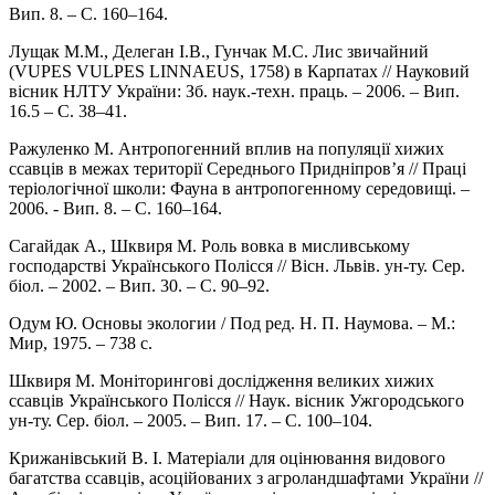
Вип. 8. – С. 160–164.
Лущак М.М., Делеган І.В., Гунчак М.С. Лис звичайний
(VUPES VULPES LINNAEUS, 1758) в Карпатах // Науковий
вісник НЛТУ України: Зб. наук.-техн. праць. – 2006. – Вип.
16.5 – С. 38–41.
Ражуленко М. Антропогенний вплив на популяції хижих
ссавців в межах території Середнього Придніпров’я // Праці
теріологічної школи: Фауна в антропогенному середовищі. –
2006. - Вип. 8. – С. 160–164.
Сагайдак А., Шквиря М. Роль вовка в мисливському
господарстві Українського Полісся // Вісн. Львів. ун-ту. Сер.
біол. – 2002. – Вип. 30. – С. 90–92.
Одум Ю. Основы экологии / Под ред. Н. П. Наумова. – М.:
Мир, 1975. – 738 с.
Шквиря М. Моніторингові дослідження великих хижих
ссавців Українського Полісся // Наук. вісник Ужгородського
ун-ту. Сер. біол. – 2005. – Вип. 17. – С. 100–104.
Крижанівський В. І. Матеріали для оцінювання видового
багатства ссавців, асоційованих з агроландшафтами України //