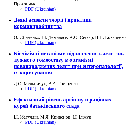
Прокопчук
PDF (Ukrainian)
Деякі аспекти теорії і практики
кормовиробництва
О.І. Зінченко, Г.І. Демидась, А.О. Січкар, В.П. Коваленко
PDF (Ukrainian)
Біохімічні механізми відновлення кислотно-
лужного гомеостазу в організмі
новонароджених телят при ентеропатології,
їх коригування
Д.О. Мельничук, В.А. Грищенко
PDF (Ukrainian)
Ефективний рівень аргініну в раціонах
курей батьківського стада
І.І. Ібатуллін, М.Я. Кривенок, І.І. Ільчук
PDF (Ukrainian)