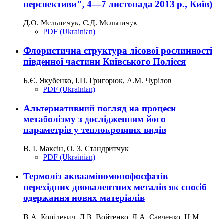
перспективи", 4—7 листопада 2013 р., Київ)
Д.О. Мельничук, С.Д. Мельничук
PDF (Ukrainian)
Флористична структура лісової рослинності
південної частини Київського Полісся
Б.Є. Якубенко, І.П. Григорюк, А.М. Чурілов
PDF (Ukrainian)
Альтернативний погляд на процеси
метаболізму з дослідженням його
параметрів у теплокровних видів
В. І. Максін, О. З. Стандритчук
PDF (Ukrainian)
Термоліз аквааміномонофосфатів
перехідних двовалентних металів як спосіб
одержання нових матеріалів
В.А. Копілевич, Л.В. Войтенко, Д.А. Савченко, Н.М.