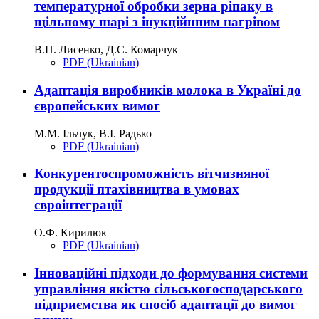
температурної обробки зерна ріпаку в
щільному шарі з інукційнним нагрівом
В.П. Лисенко, Д.С. Комарчук
PDF (Ukrainian)
Адаптація виробників молока в Україні до
європейських вимог
М.М. Ільчук, В.І. Радько
PDF (Ukrainian)
Конкурентоспроможність вітчизняної
продукції птахівництва в умовах
євроінтеграції
О.Ф. Кирилюк
PDF (Ukrainian)
Інноваційні підходи до формування системи
управління якістю сільськогосподарського
підприємства як спосіб адаптації до вимог