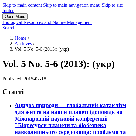
Skip to main content
Skip to main navigation menu
Skip to site
footer
Open Menu
Biological Resources and Nature Management
Search
Home
/
Archives
/
Vol. 5 No. 5-6 (2013): (укр)
Vol. 5 No. 5-6 (2013): (укр)
Published:
2015-02-18
Статті
Ацидоз природи — глобальний катаклізм
для життя на нашій планеті (доповідь на
Міжнародній науковій конференції
"Біоресурси планети та біобезпека
навколишнього середовища: проблеми та