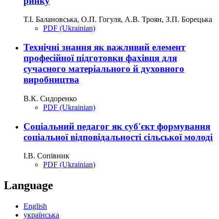
ринку
Т.І. Балановська, О.П. Гогуля, А.В. Троян, З.П. Борецька
PDF (Ukrainian)
Технічні знання як важливий елемент
професійної підготовки фахівця для
сучасного матеріального й духовного
виробництва
В.К. Сидоренко
PDF (Ukrainian)
Соціальний педагог як суб'єкт формування
соціальної відповідальності сільської молоді
І.В. Сопівник
PDF (Ukrainian)
Language
English
українська