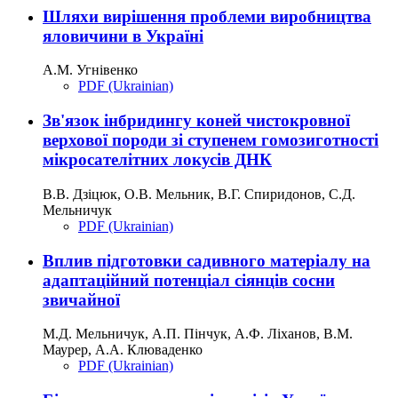
Шляхи вирішення проблеми виробництва
яловичини в Україні
А.М. Угнівенко
PDF (Ukrainian)
Зв'язок інбридингу коней чистокровної
верхової породи зі ступенем гомозиготності
мікросателітних локусів ДНК
В.В. Дзіцюк, О.В. Мельник, В.Г. Спиридонов, С.Д.
Мельничук
PDF (Ukrainian)
Вплив підготовки садивного матеріалу на
адаптаційний потенціал сіянців сосни
звичайної
М.Д. Мельничук, А.П. Пінчук, А.Ф. Ліханов, В.М.
Маурер, А.А. Клюваденко
PDF (Ukrainian)