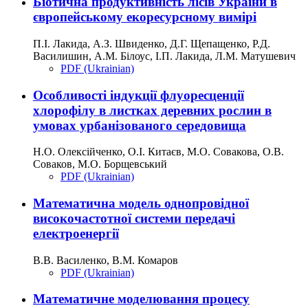
Біотична продуктивність лісів України в
європейському екоресурсному вимірі
П.І. Лакида, А.З. Швиденко, Д.Г. Щепащенко, Р.Д.
Василишин, А.М. Білоус, І.П. Лакида, Л.М. Матушевич
PDF (Ukrainian)
Особливості індукції флуоресценції
хлорофілу в листках деревних рослин в
умовах урбанізованого середовища
Н.О. Олексійченко, О.І. Китаєв, М.О. Совакова, О.В.
Соваков, М.О. Борщевський
PDF (Ukrainian)
Математична модель однопровідної
високочастотної системи передачі
електроенергії
В.В. Василенко, В.М. Комаров
PDF (Ukrainian)
Математичне моделювання процесу