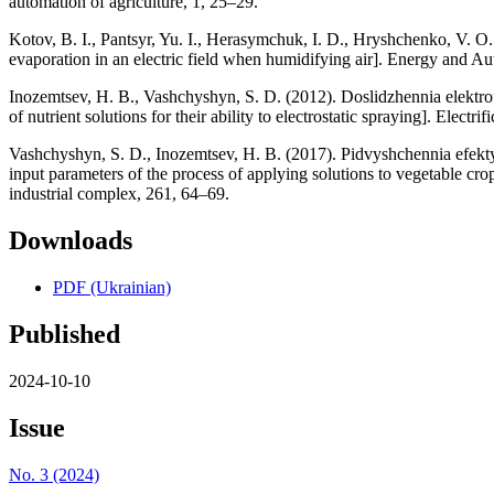
automation of agriculture, 1, 25–29.
Kotov, B. I., Pantsyr, Yu. I., Herasymchuk, I. D., Hryshchenko, V. 
evaporation in an electric field when humidifying air]. Energy and A
Inozemtsev, H. B., Vashchyshyn, S. D. (2012). Doslidzhennia elektro
of nutrient solutions for their ability to electrostatic spraying]. Electr
Vashchyshyn, S. D., Inozemtsev, H. B. (2017). Pidvyshchennia efekty
input parameters of the process of applying solutions to vegetable cro
industrial complex, 261, 64–69.
Downloads
PDF (Ukrainian)
Published
2024-10-10
Issue
No. 3 (2024)