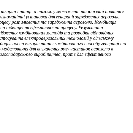
 тварин і птиці, а також у зволоженні та іонізації повітря в
ізноманітні установки для генерації заряджених аерозолів.
роцесу розпилювання та зарядження аерозолю. Комбінація
сті підвищення ефективності процесу. Результати
дження комбінованих методів та розробка відповідних
астосування електроаерозольних технологій у сільському
оцільності використання комбінованого способу генерації та
моделювання для визначення руху частинок аерозолю в
когосподарського виробництва, проте для ефективного