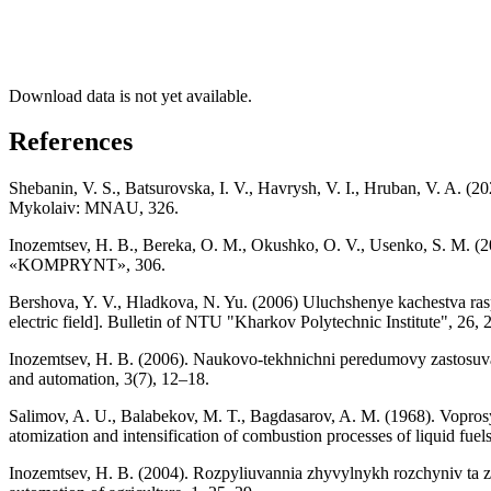
Download data is not yet available.
References
Shebanin, V. S., Batsurovska, I. V., Havrysh, V. I., Hruban, V. A. (2
Mykolaiv: MNAU, 326.
Inozemtsev, H. B., Bereka, O. M., Okushko, O. V., Usenko, S. M. (201
«KOMPRYNT», 306.
Bershova, Y. V., Hladkova, N. Yu. (2006) Uluchshenye kachestva rasp
electric field]. Bulletin of NTU "Kharkov Polytechnic Institute", 26, 
Inozemtsev, H. B. (2006). Naukovo-tekhnichni peredumovy zastosuvannia
and automation, 3(7), 12–18.
Salimov, A. U., Balabekov, M. T., Bagdasarov, A. M. (1968). Voprosy te
atomization and intensification of combustion processes of liquid fue
Inozemtsev, H. B. (2004). Rozpyliuvannia zhyvylnykh rozchyniv ta zakh