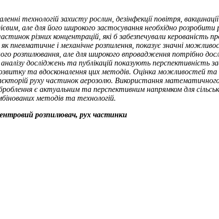
ленні технологій захисту рослин, дезінфекції повітря, вакцинації
євим, але для його широкого застосування необхідно розробити р
стинок різних концентрацій, які б забезпечували керованість п
к пневматичне і механічне розпилення, показує значні можливо
 розпилювання, але для широкого впровадження потрібно дослі
з аналізу досліджень та публікацій показують перспективність з
озвитку та вдосконалення цих методів. Оцінка можливостей та д
аєкторій руху частинок аерозолю. Використання математичного 
оброблення є актуальним та перспективним напрямком для сільсь
бінованих методів та технологій.
дцентровий розпилювач, рух частинки