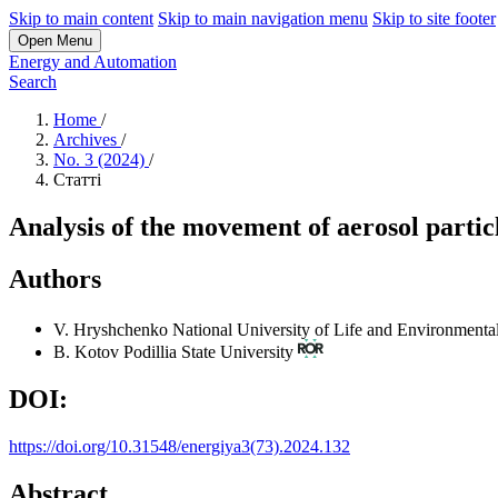
Skip to main content
Skip to main navigation menu
Skip to site footer
Open Menu
Energy and Automation
Search
Home
/
Archives
/
No. 3 (2024)
/
Статті
Analysis of the movement of aerosol partic
Authors
V. Hryshchenko
National University of Life and Environmenta
B. Kotov
Podillia State University
DOI:
https://doi.org/10.31548/energiya3(73).2024.132
Abstract