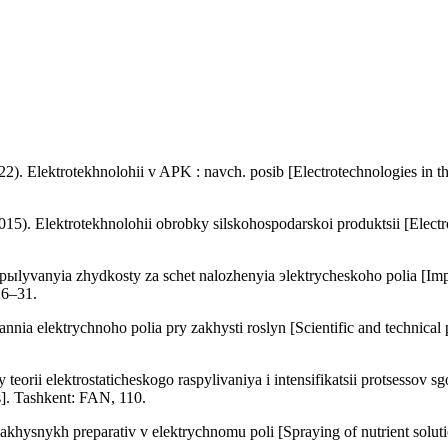
022). Elektrotekhnolohii v APK : navch. posib [Electrotechnologies in t
5). Elektrotekhnolohii obrobky silskohospodarskoi produktsii [Electro
ыlyvanyia zhydkosty za schet nalozhenyia эlektrycheskoho polia [Impro
26–31.
 elektrychnoho polia pry zakhysti roslyn [Scientific and technical prere
orii elektrostaticheskogo raspylivaniya i intensifikatsii protsessov sgo
ls]. Tashkent: FAN, 110.
ysnykh preparativ v elektrychnomu poli [Spraying of nutrient solutions 