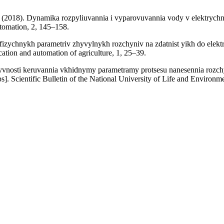
O. (2018). Dynamika rozpyliuvannia i vyparovuvannia vody v elektrych
utomation, 2, 145–158.
fizychnykh parametriv zhyvylnykh rozchyniv na zdatnist yikh do elektro
ification and automation of agriculture, 1, 25–39.
vnosti keruvannia vkhidnymy parametramy protsesu nanesennia rozchyni
ps]. Scientific Bulletin of the National University of Life and Environ