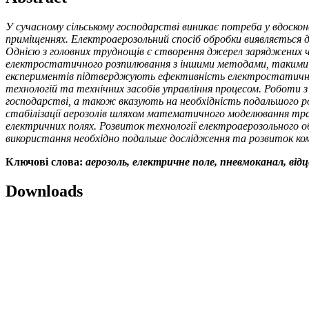
У сучасному сільському господарстві виникає потреба у вдоскона
приміщеннях. Електроаерозольний спосіб обробки виявляється ді
Однією з головних труднощів є створення джерел заряджених ча
електростатичного розпилювання з іншими методами, такими я
експериментів підтверджують ефективність електростатичного
технологій та технічних засобів управління процесом. Роботи 
господарстві, а також вказують на необхідність подальшого р
стабілізації аерозолів шляхом математичного моделювання тр
електричних полях. Розвиток технології електроаерозольного 
використання необхідно подальше дослідження та розвиток ком
Ключові слова:
аерозоль, електричне поле, пневмоканал, ві
Downloads