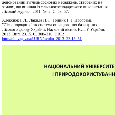
депонований вуглець соснових насаджень, створених на
землях, що вийшли із сільськогосподарського використання.
Лісовий журнал. 2011. №. 2. С. 53–57.
Алексіюк І. Л., Лакида П. І., Гриник Г. Г. Програма
"Лісовпорядник" як система опрацювання бази даних
Лісового фонду України. Науковий вісник НЛТУ України.
2013. Вип. 23.15. С. 308–316. URL:
http://nbuv.gov.ua/UJRN/nvnltu_2013_23.15_51