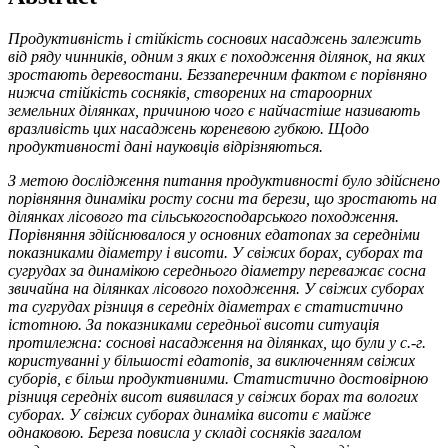
Продуктивність і стійкість соснових насаджень залежить
від ряду чинників, одним з яких є походження ділянок, на яких
зростають деревостани. Беззаперечним фактом є порівняно
нижча стійкість сосняків, створених на староорних
земельних ділянках, причиною чого є найчастіше називають
вразливість цих насаджень кореневою губкою. Щодо
продуктивності дані науковців відрізняються.
З метою дослідження питання продуктивності було здійснено
порівняння динаміки росту сосни та берези, що зростають на
ділянках лісового та сільськогосподарського походження.
Порівняння здійснювалося у основних едатопах за середніми
показниками діаметру і висоти. У свіжих борах, суборах та
сугрудах за динамікою середнього діаметру переважає сосна
звичайна на ділянках лісового походження. У свіжих суборах
та сугрудах різниця в середніх діаметрах є статистично
істотною. За показниками середньої висоти ситуація
протилежна: соснові насадження на ділянках, що були у с.-г.
користуванні у більшості едатопів, за виключенням свіжих
суборів, є більш продуктивними. Статистично достовірною
різниця середніх висот виявилася у свіжих борах та вологих
суборах. У свіжих суборах динаміка висоти є майже
однаковою. Береза повисла у складі сосняків загалом