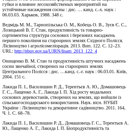
губки и влияние лесохозяйственых мероприятий на
устойчивые насаждения сосны : дис. … канд. с.-х. наук :
06.03.03. Харьков, 1988. 348 с.
Ведмідь М. М., Тарнопільська О. М., Кобець О. В., Зуєв Є. С.,
Лозицький В. Г. Стан, продуктивність та товарно-
сортиментна структура соснових і березових насаджень
першого покоління на староорних землях Східного Полісся.
Лісівництво і агролісомеліорація. 2013. Вип. 122. С. 12–23.
URL:
http://nbuv.gov.ua/UJRN/lisam_2013_122_4
Онищенко В. М. Стан та продуктивність штучних насаджень
сосни звичайної, створених на староорних землях
Центрального Полісся : дис. …канд. с.-г. наук : 06.03.01. Київ,
2004. 151 с.
Лакида П. І., Василишин Р. Д., Терентьєв А. Ю., Домашовець
Г. С., Лащенко А. Г., Лакида І. П. Хід росту модальних
соснових деревостанів, створених на землях, що вийшли із
сільськогосподарського використання. Наук. вісн. НУБіП
України : Лісівництво та декоративне садівництво. 2011. 164,
Ч. 1. С. 68–78.
Лакида П. І., Василишин Р. Д., Домашовець Г. С., Терентьєв А.
Ю., Лащенко А. Г., Лакида І. П. Біопродуктивність та