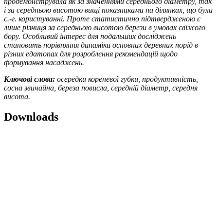
продемонструвала як за значеннями середнього діаметру, так
і за середньою висотою вищі показниками на ділянках, що були
с.-г. користуванні. Проте статистично підтвердженою є
лише різниця за середньою висотою берези в умовах свіжого
бору. Особливий інтерес для подальших досліджень
становить порівняння динаміки основних деревних порід в
різних едатопах для розроблення рекомендацій щодо
формування насаджень.
Ключові слова:
осередки кореневої губки, продуктивність,
сосна звичайна, береза повисла, середній діаметр, середня
висота.
Downloads