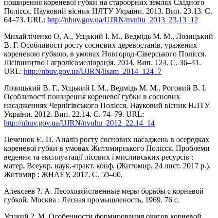
поширення кореневої губки на староорних землях Східного
Полісся. Науковий вісник НЛТУ України. 2013. Вип. 23.13. С.
64–73. URL:
http://nbuv.gov.ua/UJRN/nvnltu_2013_23.13_12
Михайліченко О. А., Усцький І. М., Ведмідь М. М., Лозицький
В. Г. Особливості росту соснових деревостанів, уражених
кореневою губкою, в умовах Новгород-Сіверського Полісся.
Лісівництво і агролісомеліорація. 2014. Вип. 124. С. 36–41.
URL:
http://nbuv.gov.ua/UJRN/lisam_2014_124_7
Лозицький В. Г., Усцький І. М., Ведмідь М. М., Роговий В. І.
Особливості поширення кореневої губки в соснових
насадженнях Чернігівського Полісся. Науковий вісник НЛТУ
України. 2012. Вип. 22.14. С. 74–79. URL:
http://nbuv.gov.ua/UJRN/nvnltu_2012_22.14_14
Печенюк Є. П. Аналіз росту соснових насаджень в осередках
кореневої губки в умовах Житомирського Полісся. Проблеми
ведення та експлуатації лісових і мисливських ресурсів :
матер. Всеукр. наук.-практ. конф. (Житомир, 24 лист. 2017 р.).
Житомир : ЖНАЕУ, 2017. С. 59–60.
Алексеев ?. А. Лесохозяйственные меры борьбы с корневой
губкой. Москва : Лесная промышленость, 1969. 76 с.
Усцкий ?. М. Особенности формирования очагов корневой