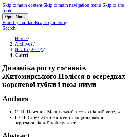
Skip to main content
Skip to main navigation menu
Skip to site
footer
Open Menu
Forestry and landscape gardening
Search
Home
/
Archives
/
No. 15 (2019)
/
Статті
Динаміка росту сосняків
Житомирського Полісся в осередках
кореневої губки і поза ними
Authors
Є. П. Печенюк
Малинський лісотехнічний коледж
Ю. В. Сірук
Житомирський національний
агроекологічний університет
Abstract