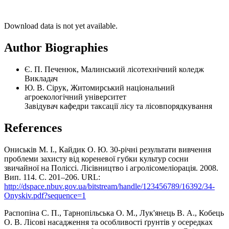
Download data is not yet available.
Author Biographies
Є. П. Печенюк, Малинський лісотехнічний коледж
Викладач
Ю. В. Сірук, Житомирський національний
агроекологічний університет
Завідувач кафедри таксації лісу та лісовпорядкування
References
Ониськів М. І., Кайдик О. Ю. 30-річні результати вивчення
проблеми захисту від кореневої губки культур сосни
звичайної на Поліссі. Лісівництво і агролісомеліорація. 2008.
Вип. 114. С. 201–206. URL:
http://dspace.nbuv.gov.ua/bitstream/handle/123456789/16392/34-
Onyskiv.pdf?sequence=1
Распопіна С. П., Тарнопільська О. М., Лук'янець В. А., Кобець
О. В. Лісові насадження та особливості ґрунтів у осередках