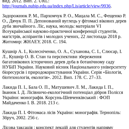
вид. 2012. Вип. 2. URL:
http://journals.nubip.edu.ua/index.php/Lis/article/view/9936
.
Задорожнюк Р. М., Пархомчук Р. О., Мацала М. С., Фещенко Р.
О., Дячук П. П. Депонований вуглець у фітомасі вікових дерев
дуба звичайного. Ліс, наука, молодь: матеріали VІ
Всеукраїнської науково-практичної конференції студентів,
магістрів, аспірантів і молодих учених, 22 листопада 2018 р.
Житомир: ЖНАЕУ, 2018. С. 194.
Кушнір А. І., Колесніченко, О. А., Суханова, С. І., Слюсар, І.
Л., Кушнір О. В. Стан та перспективи збереження
багатовікових історичних дерев дуба в ботанічному саду
НУБіП України. Науковий вісник Національного університету
біоресурсів і природокористування України. Серія «Біологія,
біотехнологія, екологія». 2012. Вип. 178. С. 27–33.
Лакида П. І., Бала О. П., Матушевич Л. М., Лакида І. П.,
Іванюк І. Д. Лісівничо-екологічний потенціал дібров Полісся
України: монографія. Корсунь-Шевченківський : ФОП
Майдаченко І. В. 2018. 213 с.
Лакида П. І. Фітомаса лісів України: монографія. Тернопіль:
Збруч, 2002. 256 с.
Лісова таксація : конспект лекцій для студентів напряму