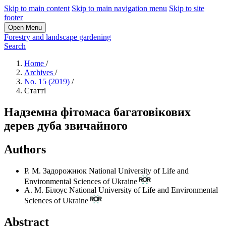
Skip to main content
Skip to main navigation menu
Skip to site
footer
Open Menu
Forestry and landscape gardening
Search
Home
/
Archives
/
No. 15 (2019)
/
Статті
Надземна фітомаса багатовікових
дерев дуба звичайного
Authors
Р. М. Задорожнюк
National University of Life and
Environmental Sciences of Ukraine
А. М. Білоус
National University of Life and Environmental
Sciences of Ukraine
Abstract