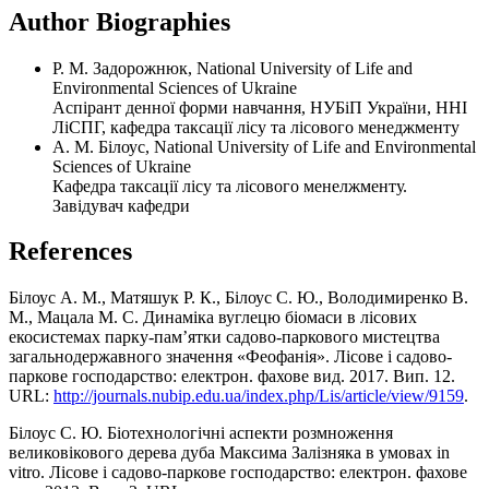
Author Biographies
Р. М. Задорожнюк, National University of Life and
Environmental Sciences of Ukraine
Аспірант денної форми навчання, НУБіП України, ННІ
ЛіСПГ, кафедра таксації лісу та лісового менеджменту
А. М. Білоус, National University of Life and Environmental
Sciences of Ukraine
Кафедра таксації лісу та лісового менелжменту.
Завідувач кафедри
References
Білоус А. М., Матяшук Р. К., Білоус С. Ю., Володимиренко В.
М., Мацала М. С. Динаміка вуглецю біомаси в лісових
екосистемах парку-пам’ятки садово-паркового мистецтва
загальнодержавного значення «Феофанія». Лісове і садово-
паркове господарство: електрон. фахове вид. 2017. Вип. 12.
URL:
http://journals.nubip.edu.ua/index.php/Lis/article/view/9159
.
Білоус С. Ю. Біотехнологічні аспекти розмноження
великовікового дерева дуба Максима Залізняка в умовах in
vitro. Лісове і садово-паркове господарство: електрон. фахове