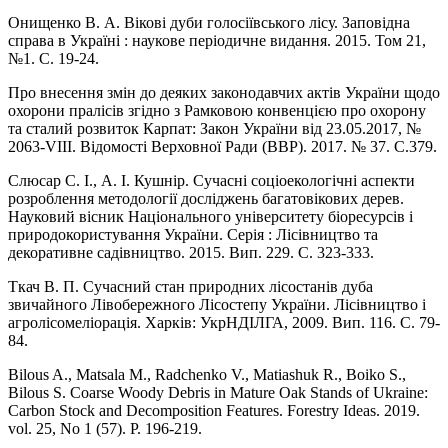
Онищенко В. А. Вікові дуби голосіївського лісу. Заповідна
справа в Україні : наукове періодичне видання. 2015. Том 21,
№1. С. 19-24.
Про внесення змін до деяких законодавчих актів України щодо
охорони пралісів згідно з Рамковою конвенцією про охорону
та сталий розвиток Карпат: Закон України від 23.05.2017, №
2063-VIII. Відомості Верховної Ради (ВВР). 2017. № 37. С.379.
Слюсар С. І., А. І. Кушнір. Сучасні соціоекологічні аспекти
розроблення методології досліджень багатовікових дерев.
Науковий вісник Національного університету біоресурсів і
природокористування України. Серія : Лісівництво та
декоративне садівництво. 2015. Вип. 229. С. 323-333.
Ткач В. П. Сучасний стан природних лісостанів дуба
звичайного Лівобережного Лісостепу України. Лісівництво і
агролісомеліорація. Харків: УкрНДІЛГА, 2009. Вип. 116. С. 79-
84.
Bilous A., Matsala M., Radchenko V., Matiashuk R., Boiko S.,
Bilous S. Coarse Woody Debris in Mature Oak Stands of Ukraine:
Carbon Stock and Decomposition Features. Forestry Ideas. 2019.
vol. 25, No 1 (57). P. 196-219.