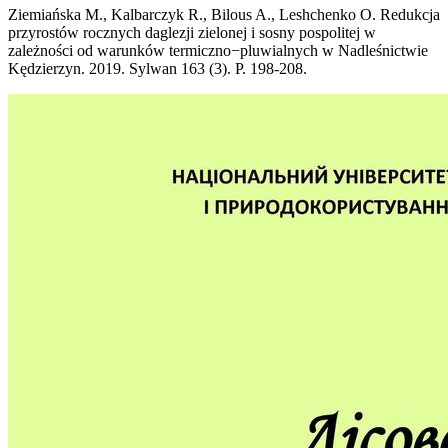
Ziemiańska M., Kalbarczyk R., Bilous A., Leshchenko O. Redukcja
przyrostów rocznych daglezji zielonej i sosny pospolitej w
zależności od warunków termiczno−pluwialnych w Nadleśnictwie
Kędzierzyn. 2019. Sylwan 163 (3). P. 198-208.