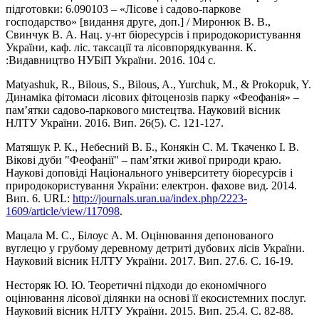
підготовки: 6.090103 – «Лісове і садово-паркове
господарство» [видання друге, доп.] / Миронюк В. В.,
Свинчук В. А. Нац. у-нт біоресурсів і природокористування
України, каф. ліс. таксації та лісовпорядкування. К.
:Видавництво НУБіП України. 2016. 104 с.
Matyashuk, R., Bilous, S., Bilous, A., Yurchuk, M., & Prokopuk, Y.
Динаміка фітомаси лісових фітоценозів парку «Феофанія» –
пам’ятки садово-паркового мистецтва. Науковий вісник
НЛТУ України. 2016. Вип. 26(5). С. 121-127.
Матяшук Р. К., Небесний В. Б., Конякін С. М. Ткаченко І. В.
Вікові дуби "Феофанії" – пам’ятки живої природи краю.
Наукові доповіді Національного університету біоресурсів і
природокористування України: електрон. фахове вид. 2014.
Вип. 6. URL:
http://journals.uran.ua/index.php/2223-
1609/article/view/117098
.
Мацала М. С., Білоус А. М. Оцінювання депонованого
вуглецю у грубому деревному детриті дубових лісів України.
Науковий вісник НЛТУ України. 2017. Вип. 27.6. С. 16-19.
Несторяк Ю. Ю. Теоретичні підходи до економічного
оцінювання лісової ділянки на основі її екосистемних послуг.
Науковий вісник НЛТУ України. 2015. Вип. 25.4. С. 82-88.