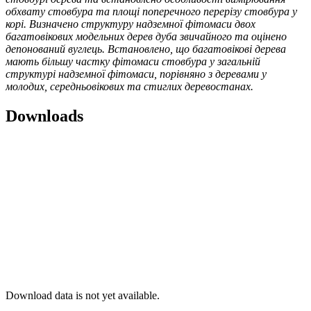
обхвату стовбура та площі поперечного перерізу стовбура у
корі. Визначено структуру надземної фітомаси двох
багатовікових модельних дерев дуба звичайного та оцінено
депонований вуглець. Встановлено, що багатовікові дерева
мають більшу частку фітомаси стовбура у загальній
структурі надземної фітомаси, порівняно з деревами у
молодих, середньовікових та стиглих деревостанах.
Downloads
Download data is not yet available.