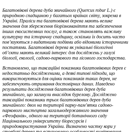
Багатовікові дерева дуба звичайного (Quercus robur L.) є
природною спадщиною у багатьох країнах світу, зокрема в
Україні. Праліси та багатовікові дерева мають велике
значення для збереження біорізноманіття та забезпечення
інших екосистемних послуг, а також становлять важливу
культурну та історичну спадщину, оскільки їх досить часто
пов’язуються з видатними подіями або відомими історичними
постатями. Багатовікові дерева як унікальні біологічні
об’єкти мають великий інтерес для досліджень у галузі
біології, екології, садово-паркового та лісового господарства.
Встановлено, що таксаційні показники багатовікових дерев є
недостатньо дослідженими, а деякі типові підходи, що
використовуються для оцінки показників таких дерев, не
забезпечують отримання достовірних даних. Наведено
результати дослідження багатовікових дерев дуба
звичайного, що загинули внаслідок бурелому. Досліджено
таксаційні показники
трьох багатовікових дерев дуба
звичайного: двох на території парку-пам’ятки садово-
паркового мистецтва загальнодержавного значення
«Феофанія», одного на території ботанічного саду
Національного університету біоресурсів і
природокористування України. Визначено частку кори у
стовбурі дерева та встановлено особливості вимірювання