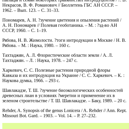
Некрасов, В. Ф. Романович // Бюллетень ГБС АН СССР. –
1962. – Вып. 123. – С. 31–33.
Пономарев, А. Н. ?зучение цветения и опыления растений /
А. Н. Пономарев // Полевая геоботаника. – М. : ?зд-во АН
СССР, 1960. – С. 1–19.
Рябова, Н. В. Жимолости. ?тоги интродукции в Москве / Н. В.
Рябова. – М. : Наука, 1980. – 160 с.
Тахтаджян, A. Л. Флористические области земли / A. Л.
Тахтаджян. – Л. : Наука, 1978. – 247 с.
Харкевич, С. С. Полезные растения природной флоры
Кавказа и их интродукция на Украине / С. С. Харкевич. – К. :
Наукова думка, 1966. – 293 с.
Шавлакадзе, Т. Ш. ?зучение биоэкологических особенностей
древесных лиан в условиях ?меретии и применение их в
зеленом строительстве / Т. Ш. Шавлакадзе. – Баку, 1989. – 20 с.
Rehder, A. Synopsis of the genus Lonicera / A. Rehder // Ann. Rept.
Missouri Bot. Gard. – 1903. – Vol. 14. – Р. 27–232.