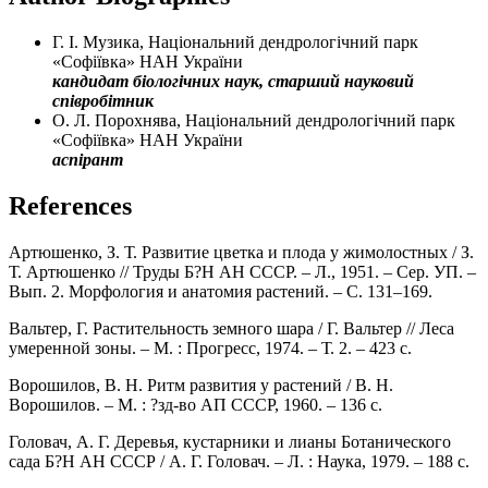
Г. І. Музика, Національний дендрологічний парк
«Софіївка» НАН України
кандидат біологічних наук, старший науковий
співробітник
О. Л. Порохнява, Національний дендрологічний парк
«Софіївка» НАН України
аспірант
References
Артюшенко, З. Т. Развитие цветка и плода у жимолостных / З.
Т. Артюшенко // Труды Б?Н АН СССР. – Л., 1951. – Сер. УП. –
Вып. 2. Морфология и анатомия растений. – С. 131–169.
Вальтер, Г. Растительность земного шара / Г. Вальтер // Леса
умеренной зоны. – М. : Прогресс, 1974. – Т. 2. – 423 с.
Ворошилов, В. Н. Ритм развития у растений / В. Н.
Ворошилов. – М. : ?зд-во АП СССР, 1960. – 136 с.
Головач, А. Г. Деревья, кустарники и лианы Ботанического
сада Б?Н АН СССР / А. Г. Головач. – Л. : Наука, 1979. – 188 с.