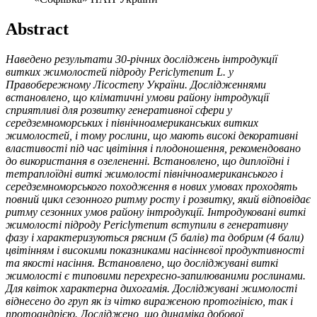
Abstract
Наведено результати 30-річних досліджень інтродукції
витких жимолостей підроду Periclymenum L. у
Правобережному Лісостепу України. Дослідженнями
встановлено, що кліматичні умови району інтродукції
сприятливі для розвитку генеративної сфери у
середземноморських і північноамериканських витких
жимолостей, і тому
рослини, що мають високі декоративні
властивості під час цвітіння і плодоношення, рекомендовано
до використання в
озелененні
.
Встановлено, що диплоїдні і
тетраплоїдні виткі жимолості північноамериканського і
середземноморського походження в нових умовах проходять
повний цикл
сезонного
ритму росту і розвитку, який відповідає
ритму сезонних умов району інтродукції.
Інтродуковані виткі
жимолості підроду Periclymenum вступили в генеративну
фазу і характеризуються рясним (5 балів) та добрим (4 бали)
цвітінням і високими показниками насіннєвої продуктивності
та якості насіння. Встановлено, що досліджувані виткі
жимолості є типовими перехресно-запилюваними рослинами.
Для квіток характерна дихогамія. Досліджувані жимолості
віднесено до груп як із чітко вираженою протогінією, так і
протоандрією. Досліджено, що динаміка добової