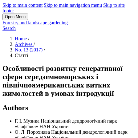
Skip to main content
Skip to main navigation menu
Skip to site
footer
Open Menu
Forestry and landscape gardening
Search
Home
/
Archives
/
No. 13 (2017)
/
Статті
Особливості розвитку генеративної
сфери середземноморських і
північноамериканських витких
жимолостей в умовах інтродукції
Authors
Г. І. Музика
Національний дендрологічний парк
«Софіївка» НАН України
О. Л. Порохнява
Національний дендрологічний парк
«Софіївка» НАН України