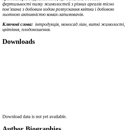
фертильності пилку жимолостей з різних ареалів тісно
пов’язана з добовим ходом розпускання квітки і добовою
льотною активністю комах-запилювачів.
Ключові слова:
інтродукція, моносад ліан, виткі жимолості,
цвітіння, плодоношення.
Downloads
Download data is not yet available.
Author Biographies