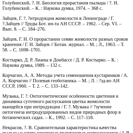
Голубинский, ?. Н. Биология прорастания пыльцы / ?. Н.
Голубинский. – К. : Наукова думка, 1974. – 368 с.
Зайцев, Г. ?. ?нтродукция жимолости в Ленинграде / Г.
?.Зайцев // Труды Бот. ин-та АН СССР. – 1962. – Сер. VІ. –
Вып. 8. – С. 184–276.
Зайцев, Г. Н. О прорастании семян жимолости разных сроков
хранения / Г. Н. Зайцев // Ботан. журнал. – М. ; Л., 1963. – Т.
58. – С. 1698–1701.
Костырко, Д. Р. Лианы в Донбассе / Д. Р. Костырко. – К. :
Наукова думка, 1989. – 132 с.
Корчагин, А. А. Методы учета семеношения кустарников / А.
А. Корчагин // Полевая геоботаника. – М. ; Л. : ?зд-во АН
СССР, 1960. – Т. 2. – С. 133–142.
Музыка, Г. ?. Онтогенетические особенности цветения и
динамика суточного распускания цветка жимолости
вьющейся при интродукции / Г. ?. Музыка // ?зучение
онтогенеза интродуцированных видов природных флор в
ботанических садах. – К., 1992. – С. 117–118.
Некрасов, ?. В. Сравнительная характеристика качества
пыльцы и семян некоторых травянистых интродуцентов / ?. В.