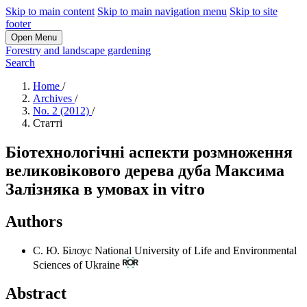
Skip to main content
Skip to main navigation menu
Skip to site
footer
Open Menu
Forestry and landscape gardening
Search
Home
/
Archives
/
No. 2 (2012)
/
Статті
Біотехнологічні аспекти розмноження
великовікового дерева дуба Максима
Залізняка в умовах in vitro
Authors
С. Ю. Білоус
National University of Life and Environmental
Sciences of Ukraine
Abstract