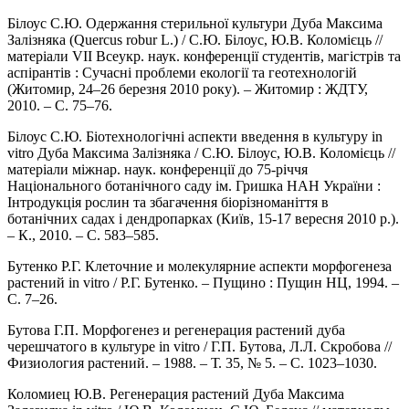
Білоус С.Ю. Одержання стерильної культури Дуба Максима
Залізняка (Quercus robur L.) / С.Ю. Білоус, Ю.В. Коломієць //
матеріали VII Всеукр. наук. конференції студентів, магістрів та
аспірантів : Сучасні проблеми екології та геотехнологій
(Житомир, 24–26 березня 2010 року). – Житомир : ЖДТУ,
2010. – С. 75–76.
Білоус С.Ю. Біотехнологічні аспекти введення в культуру in
vitro Дуба Максима Залізняка / С.Ю. Білоус, Ю.В. Коломієць //
матеріали міжнар. наук. конференції до 75-річчя
Національного ботанічного саду ім. Гришка НАН України :
Інтродукція рослин та збагачення біорізноманіття в
ботанічних садах і дендропарках (Київ, 15-17 вересня 2010 р.).
– К., 2010. – С. 583–585.
Бутенко Р.Г. Клеточние и молекулярние аспекти морфогенеза
растений in vitro / Р.Г. Бутенко. – Пущино : Пущин НЦ, 1994. –
С. 7–26.
Бутова Г.П. Морфогенез и регенерация растений дуба
черешчатого в культуре in vitro / Г.П. Бутова, Л.Л. Скробова //
Физиология растений. – 1988. – Т. 35, № 5. – С. 1023–1030.
Коломиец Ю.В. Регенерация растений Дуба Максима