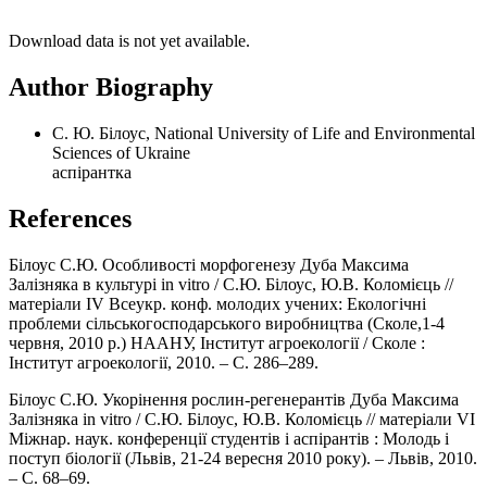
Download data is not yet available.
Author Biography
С. Ю. Білоус, National University of Life and Environmental
Sciences of Ukraine
аспірантка
References
Білоус С.Ю. Особливості морфогенезу Дуба Максима
Залізняка в культурі in vitro / С.Ю. Білоус, Ю.В. Коломієць //
матеріали IV Всеукр. конф. молодих учених: Екологічні
проблеми сільськогосподарського виробництва (Сколе,1-4
червня, 2010 р.) НААНУ, Інститут агроекології / Сколе :
Інститут агроекології, 2010. – С. 286–289.
Білоус С.Ю. Укорінення рослин-регенерантів Дуба Максима
Залізняка in vitro / С.Ю. Білоус, Ю.В. Коломієць // матеріали VI
Міжнар. наук. конференції студентів і аспірантів : Молодь і
поступ біології (Львів, 21-24 вересня 2010 року). – Львів, 2010.
– С. 68–69.