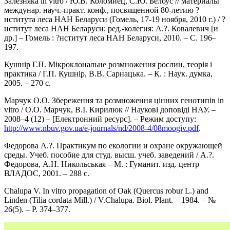
Залезняка in vitro / Ю.В. Коломиец, С.Ю. Белоус // материалы
междунар. науч.-практ. конф., посвященной 80-летию ?
нститута леса НАН Беларуси (Гомель, 17-19 ноября, 2010 г.) / ?
нститут леса НАН Беларуси; ред.-колегия: А.?. Ковалевич [и
др.] – Гомель : ?нститут леса НАН Беларуси, 2010. – С. 196–
197.
Кушнір Г.П. Мікроклональне розмноження рослин, теорія і
практика / Г.П. Кушнір, В.В. Сарнацька. – К. : Наук. думка,
2005. – 270 с.
Марчук О.О. Збереження та розмноження цінних генотипів in
vitro / О.О. Марчук, В.І. Кирилюк // Наукові доповіді НАУ. –
2008–4 (12) – [Електронний ресурс]. – Режим доступу:
http://www.nbuv.gov.ua/e-journals/nd/2008-4/08moogiv.pdf
.
Федорова А.?. Практикум по екологии и охране окружающей
среды. Учеб. пособие для студ. высш. учеб. заведений / А.?.
Федорова, А.Н. Никольськая – М. : Гуманит. изд. центр
ВЛАДОС, 2001. – 288 с.
Chalupa V. In vitro propagation of Oak (Quercus robur L.) and
Linden (Tilia cordata Mill.) / V.Chalupa. Biol. Plant. – 1984. – №
26(5). – P. 374–377.