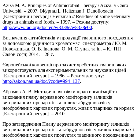
Aziza M. A. Principles of Antimicrobial Therapy / Aziza. // Cairo
Universiti. – 2007. [Журнал]., Heitzman J. Danofloxacin
[Електронний ресурс] / Heitzman // Residues of some veterinary
drugs in animals and foods. – 1997. – Режим доступу:
http://www.fao.org/docrep/w8338e/w8338e00
.
Визначення антибіотиків у продукції тваринного походження
за допомогою рідинного хроматомас- спектрометра / Ю. М.
Новожицька, О. В. Іванова, О. М. Ступак та ін. – К.: ПП
Салон софт, 2014. – 28 с.
Європейської конвенції про захист хребетних тварин, яких
використовують для експериментальних та наукових цілей
[Електронний ресурс]. – 1986. – Режим доступу:
http://zakon.nau.ua/doc/?code=994_137
.
Абрамов А. В. Методичні вказівки щодо організації та
виконання плану державного моніторингу залишків
ветеринарних препаратів та інших забруднювачів у
необроблених харчових продуктах, живих тваринах та кормах
[Електронний ресурс]. – 2010.
Про затвердження Плану державного моніторингу залишків
ветеринарних препаратів та забруднювачів у живих тваринах і
необроблених харчових продуктах тваринного походження на