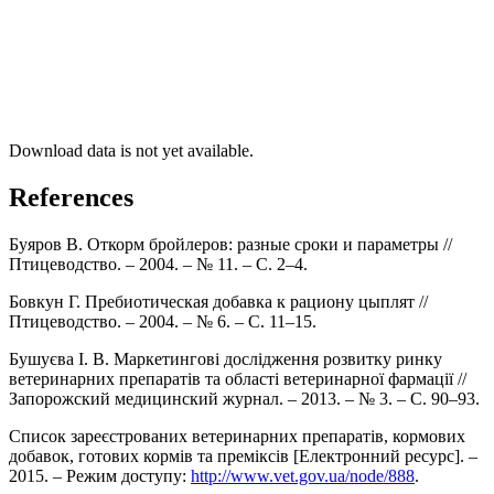
Download data is not yet available.
References
Буяров В. Откорм бройлеров: разные сроки и параметры //
Птицеводство. – 2004. – № 11. – С. 2–4.
Бовкун Г. Пребиотическая добавка к рациону цыплят //
Птицеводство. – 2004. – № 6. – С. 11–15.
Бушуєва І. В. Маркетингові дослідження розвитку ринку
ветеринарних препаратів та області ветеринарної фармації //
Запорожский медицинский журнал. – 2013. – № 3. – С. 90–93.
Список зареєстрованих ветеринарних препаратів, кормових
добавок, готових кормів та преміксів [Електронний ресурс]. –
2015. – Режим доступу:
http://www.vet.gov.ua/node/888
.