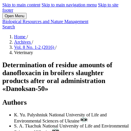
Skip to main content
Skip to main navigation menu
Skip to site
footer
Open Menu
Biological Resources and Nature Management
Search
Home
/
Archives
/
Vol. 8 No. 1-2 (2016)
/
Veterinary
Determination of residue amounts of
danofloxacin in broilers slaughter
products after oral administration
«Danoksan-50»
Authors
К. Yu. Palyshniuk
National University of Life and
Environmental Sciences of Ukraine
S. А. Tkachuk
National University of Life and Environmental