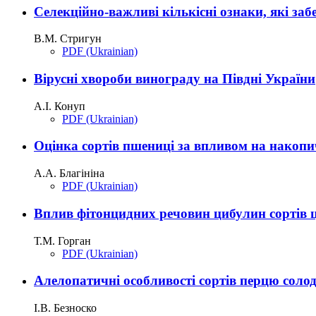
Селекційно-важливі кількісні ознаки, які заб
В.М. Стригун
PDF (Ukrainian)
Вірусні хвороби винограду на Півдні України
А.І. Конуп
PDF (Ukrainian)
Оцінка сортів пшениці за впливом на накопи
А.А. Благініна
PDF (Ukrainian)
Вплив фітонцидних речовин цибулин сортів цибу
Т.М. Горган
PDF (Ukrainian)
Алелопатичні особливості сортів перцю солодко
І.В. Безноско