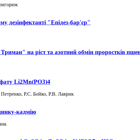
Григорюк
му дезінфектанті "Епідез-бар'єр"
"Триман" на ріст та азотний обмін проростків пше
сфату Li2Mn(PO3)4
Петренко, Р.С. Бойко, Р.В. Лаврик
цинку-кадмію
ник