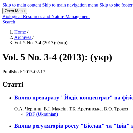
Skip to main content
Skip to main navigation menu
Skip to site footer
Open Menu
Biological Resources and Nature Management
Search
Home
/
Archives
/
Vol. 5 No. 3-4 (2013): (укр)
Vol. 5 No. 3-4 (2013): (укр)
Published:
2015-02-17
Статті
Вплив препарату "Йодіс концентрат" на фізі
О.А. Черниш, В.І. Максін, Т.Б. Аретинська, В.О. Трокоз
PDF (Ukrainian)
Вплив регуляторів росту "Біолан" та "Івін" 