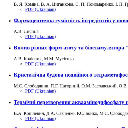
В. Я. Хоміна, В. А. Циганкова, С. П. Пономаренко, І. П. 
PDF (Ukrainian)
Фармацевтична сумісність інгредієнтів у ново
А.В. Лисиця
PDF (Ukrainian)
Вплив різних форм азоту та біостимулятора 
А.В. Колісник, М.М. Мусієнко
PDF (Ukrainian)
Кристалічна будова подвійного тетраметафо
М.С. Слободяник, П.Г. Нагорний, О.М. Заславський, О.В. 
PDF (Ukrainian)
Термічні перетворення акваамінодифосфату 
В.А. Копілевич, Д.А. Савченко, Р.С. Бойко, М.С. Слободя
PDF (Ukrainian)