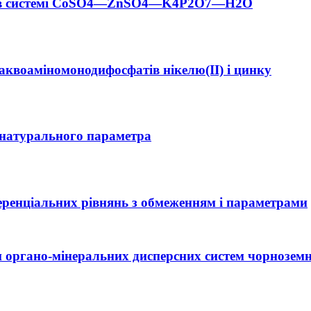
одії в системі CoSO4—ZnSO4—K4P2O7—H2O
 аквоаміномонодифосфатів нікелю(ІІ) і цинку
 натурального параметра
еренціальних рівнянь з обмеженням і параметрами
ін органо-мінеральних дисперсних систем чорнозем