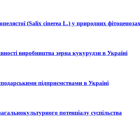
пелястої (Salix cinerea L.) у природних фітоценоза
вності виробництва зерна кукурудзи в Україні
сподарськими підприємствами в Україні
агальнокультурного потенціалу суспільства