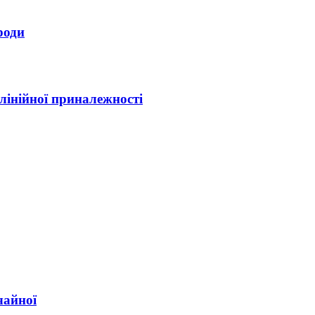
роди
 лінійної приналежності
чайної