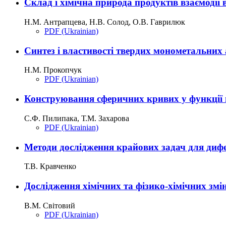
Склад і хімічна природа продуктів взаєм
Н.М. Антрапцева, Н.В. Солод, О.В. Гаврилюк
PDF (Ukrainian)
Синтез і властивості твердих монометальних
Н.М. Прокопчук
PDF (Ukrainian)
Конструювання сферичних кривих у функції
С.Ф. Пилипака, Т.М. Захарова
PDF (Ukrainian)
Методи дослідження крайових задач для диф
Т.В. Кравченко
Дослідження хімічних та фізико-хімічних зм
В.М. Світовий
PDF (Ukrainian)