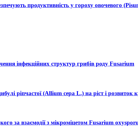
езпечують продуктивність у гороху овочевого (Pisu
чення інфекційних структур грибів роду Fusarium
лі ріпчастої (Allium cepa L.) на ріст і розвиток к
го за взаємодії з мікроміцетом Fusarium oxysporum 