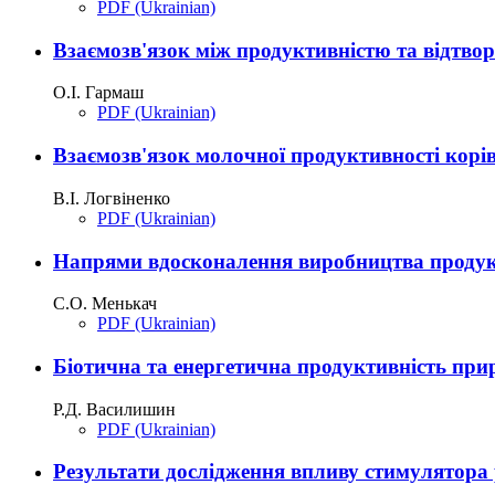
PDF (Ukrainian)
Взаємозв'язок між продуктивністю та відтво
О.І. Гармаш
PDF (Ukrainian)
Взаємозв'язок молочної продуктивності корів 
В.І. Логвіненко
PDF (Ukrainian)
Напрями вдосконалення виробництва продукц
С.О. Менькач
PDF (Ukrainian)
Біотична та енергетична продуктивність пр
Р.Д. Василишин
PDF (Ukrainian)
Результати дослідження впливу стимулятора р