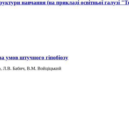
руктури навчання (на прикладі освітньої галузі "Т
за умов штучного гіпобіозу
, Л.В. Бабич, В.М. Войціцький