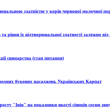
рювальною здатністю у корів червоної молочної по
та рівня їх відтворювальної здатності залежно від
ії свинарства (стан питання)
иродних букових насаджень Українських Карпат
осту "Івін" на показники якості сіянців сосни зви