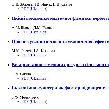
О.В. Зібцева, І.В. Ящук, Н.В. Савич
PDF (Ukrainian)
Якісні показники надземної фітомаси верби по
А.М. Білоус, Д.М. Голяка
PDF (Ukrainian)
Прогнозування обсягів та економічної ефекти
М.М. Ільчук, І.А. Коновал
PDF (Ukrainian)
Використання земельних ресурсів сільського
О.Д. Сичова
PDF (Ukrainian)
Екологічна культура як фактор підвищення з
Т.Ф. Мельничук
PDF (Ukrainian)