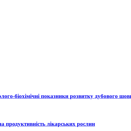
олого-біохімічні показники розвитку дубового шо
на продуктивність лікарських рослин