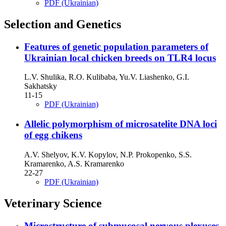
PDF (Ukrainian)
Selection and Genetics
Features of genetic population parameters of
Ukrainian local chicken breeds on TLR4 locus
L.V. Shulika, R.O. Kulibaba, Yu.V. Liashenko, G.I.
Sakhatsky
11-15
PDF (Ukrainian)
Allelic polymorphism of microsatelite DNA locі
of egg chikens
A.V. Shelyov, K.V. Kopylov, N.P. Prokopenko, S.S.
Kramarenko, A.S. Kramarenko
22-27
PDF (Ukrainian)
Veterinary Science
Microstructure of submucosal nervous plexuses