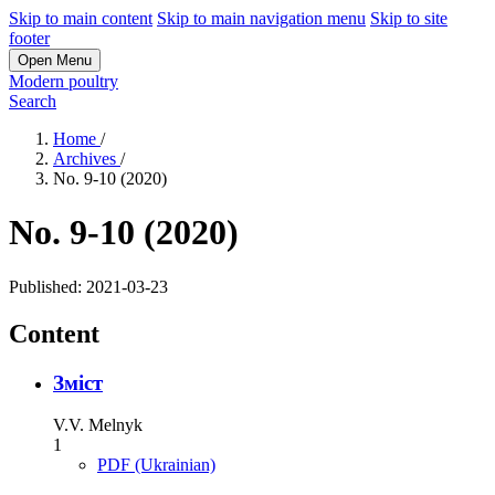
Skip to main content
Skip to main navigation menu
Skip to site
footer
Open Menu
Modern poultry
Search
Home
/
Archives
/
No. 9-10 (2020)
No. 9-10 (2020)
Published:
2021-03-23
Content
Зміст
V.V. Melnyk
1
PDF (Ukrainian)