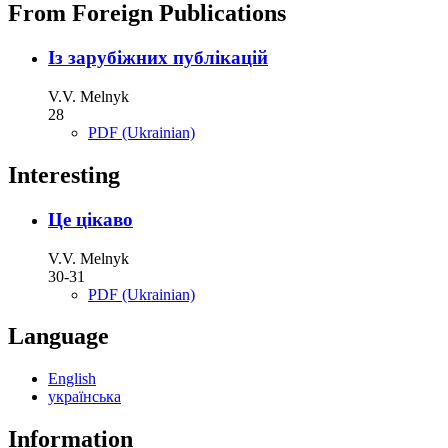
From Foreign Publications
Із зарубіжних публікацій
V.V. Melnyk
28
PDF (Ukrainian)
Interesting
Це цікаво
V.V. Melnyk
30-31
PDF (Ukrainian)
Language
English
українська
Information