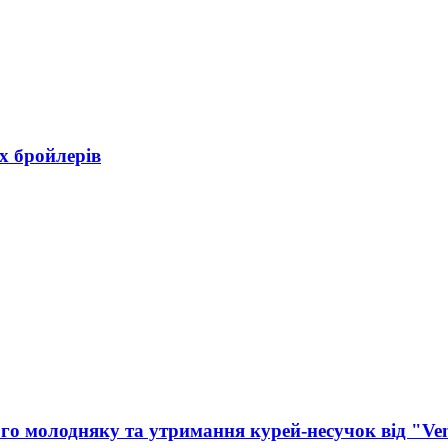
х бройлерів
о молодняку та утримання курей-несучок від "Ven