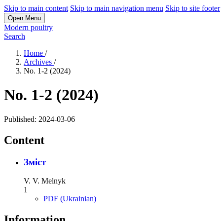
Skip to main content
Skip to main navigation menu
Skip to site footer
Open Menu
Modern poultry
Search
Home
/
Archives
/
No. 1-2 (2024)
No. 1-2 (2024)
Published:
2024-03-06
Content
Зміст
V. V. Melnyk
1
PDF (Ukrainian)
Information