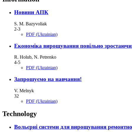
Новини АПК
S. M. Bazyvoliak
2-3
PDF (Ukrainian)
Економіка вирощування повільно зростаючи
R. Holub, N. Petrenko
4-5
PDF (Ukrainian)
Запрошуємо на навчання!
V. Melnyk
32
PDF (Ukrainian)
Technology
Вольєрні системи для вирощування ремонтног