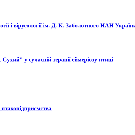
гії і вірусології ім. Д. К. Заболотного НАН Україн
Сухий" у сучасній терапії еймеріозу птиці
 птахопідприємства