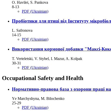
O. Havilei, S. Pankova
8-13
PDF (Ukrainian)
Пробіотики для птиці від Інституту мікробіоло
L. Safronova
14-15
PDF (Ukrainian)
Використання кормової добавки "Максі-Кокс 
T. Verteletski, V. Stybel, I. Mazur, A. Kolpak
30-31
PDF (Ukrainian)
Occupational Safety and Health
Нормативно-правова база з охорони праці на
Yе Marchyshyna, M. Bilochenko
25-29
PDF (Ukrainian)