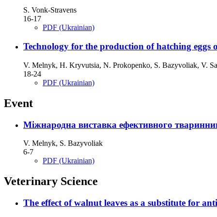
S. Vonk-Stravens
16-17
PDF (Ukrainian)
Technology for the production of hatching eggs
V. Melnyk, H. Kryvutsia, N. Prokopenko, S. Bazyvoliak, V. S
18-24
PDF (Ukrainian)
Event
Міжнародна виставка ефективного тваринн
V. Melnyk, S. Bazyvolіak
6-7
PDF (Ukrainian)
Veterinary Science
The effect of walnut leaves as a substitute for ant